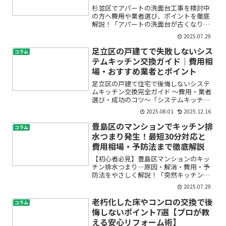
杉並区でアパートの洗面台工事を検討中
の方へ――費用や業者選び、ポイントを徹底
解説！「アパートの洗面台が古くなり、
そろそろリフォームを……」「賃貸住宅
2025.07.29
の水まわり改修、どこに頼めば良いかわ
からない」「工事費用や流れは？トラブ
足立区の戸建てで失敗しないシス
コラム
ルはない？」――そん...
テムキッチン交換ガイド｜費用相
場・おすすめ業者とポイント
足立区の戸建て住宅で後悔しないシステ
ムキッチン交換完全ガイド ～費用・業者
選び・成功のコツ～「システムキッチン
を交換したいけれど、費用はどれくらい
2025.08.01
2025.12.16
かかるの？」「足立区で信頼できるリフ
ォーム会社をどう選べばいいの？」「戸
豊島区のマンションでキッチン排
コラム
建てのキッチンリフォー...
水つまり発生！最短30分対応と
費用相場・予防法まで徹底解説
【初心者必見】豊島区マンションのキッ
チン排水つまり―原因・解消・費用・予
防法をやさしく解説！「突然キッチンの
排水が流れなくなった…」「水が逆流し
2025.07.29
てきて焦った」「業者に頼むべき？自分
でできることは？」マンションのキッチ
老朽化した床やコンロの交換で後
コラム
ン排水つまりは、誰にとっ...
悔しないポイント7選【プロが教
える安心リフォーム術】