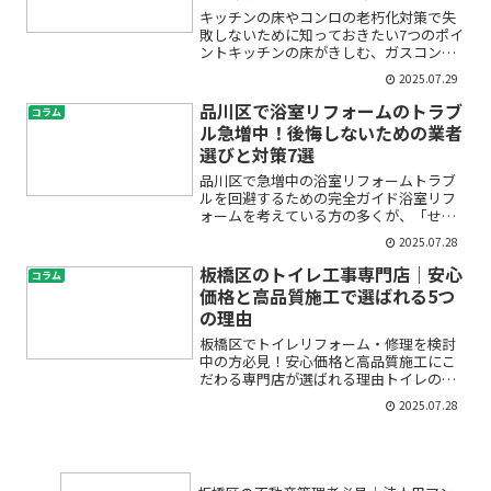
キッチンの床やコンロの老朽化対策で失
敗しないために知っておきたい7つのポイ
ントキッチンの床がきしむ、ガスコンロ
の点火が不安定——そんな小さな不調
2025.07.29
も、「そろそろリフォーム時期かな」と
悩み始めるきっかけになりますよね。け
品川区で浴室リフォームのトラブ
コラム
れど、いざコンロ交換や床...
ル急増中！後悔しないための業者
選びと対策7選
品川区で急増中の浴室リフォームトラブ
ルを回避するための完全ガイド浴室リフ
ォームを考えている方の多くが、「せっ
かくお金をかけるのだから、絶対に後悔
2025.07.28
したくない」「悪質な業者に引っかかっ
たらどうしよう」と不安を抱えているの
板橋区のトイレ工事専門店｜安心
コラム
ではないでしょうか。実際...
価格と高品質施工で選ばれる5つ
の理由
板橋区でトイレリフォーム・修理を検討
中の方必見！安心価格と高品質施工にこ
だわる専門店が選ばれる理由トイレのリ
フォームや修理を考え始めたとき、「ど
2025.07.28
こに相談すればいいの？」「費用はどれ
くらい？」「失敗したくないけど、どう
選べば安心？」など、さま...