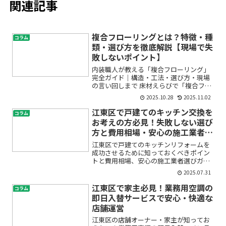
関連記事
複合フローリングとは？特徴・種
コラム
類・選び方を徹底解説【現場で失
敗しないポイント】
内装職人が教える「複合フローリング」
完全ガイド｜構造・工法・選び方・現場
の言い回しまで 床材えらびで「複合フロ
ーリング」という言葉を見かけたけれ
2025.10.28
2025.11.02
ど、無垢との違いは？直貼りってなに？
マンションの遮音や床暖にも使えるの？
江東区で戸建てのキッチン交換を
コラム
——こんな疑問、よくいた...
お考えの方必見！失敗しない選び
方と費用相場・安心の施工業者ガ
イド
江東区で戸建てのキッチンリフォームを
成功させるために知っておくべきポイン
トと費用相場、安心の施工業者選びガイ
ド「キッチンが古くなってきた」「使い
2025.07.31
勝手が悪くて毎日の料理が大変」「戸建
てのリフォームは何から始めればいい
江東区で家主必見！業務用空調の
コラム
の？」「江東区で信頼できる...
即日入替サービスで安心・快適な
店舗運営
江東区の店舗オーナー・家主が知ってお