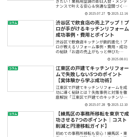
きたい！業務用空調の即日入替・メンテ
ナンスで叶える安心＆快適な空間づくり
「突然、店舗の空調が効かなくなっ
2025.07.27
2025.12.16
た…」「業務用エアコンの調子が悪いけ
ど、どこに相談すればいい？」「テナン
渋谷区で飲食店の売上アップ！プ
コラム
ト入れ替えやリニューアルで冷...
ロが手がけるキッチンリフォーム
成功事例・費用とポイント
渋谷区で飲食店キッチンが劇的進化！プ
ロが教えるリフォーム事例・費用・成功
の秘訣「お店の売上がもっと伸びた
ら…」「厨房が狭くてスタッフもお客様
2025.08.01
も困っている」「そろそろ設備が古くて
心配」——渋谷区で飲食店を経営されて
江東区の戸建てキッチンリフォー
コラム
いる方なら、誰もが一度は感じ...
ムで失敗しない5つのポイント
【実体験から学ぶ成功術】
江東区で戸建てキッチンリフォームを成
功に導く秘訣とは？失敗事例と対策を徹
底解説「江東区で戸建てのキッチンリフ
ォームを考えているものの、失敗しない
2025.07.28
2025.12.10
か不安」「予算オーバーや使いにくさな
ど、過去の失敗談を知って安心して進め
【練馬区の事務所移転を東京で成
コラム
たい」。そんなお悩みを抱...
功させる7つのポイント｜コスト
削減と円滑移転ガイド】
初めての事務所移転も安心！練馬区・東