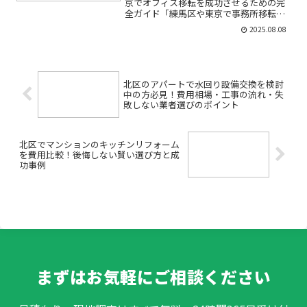
京でオフィス移転を成功させるための完
全ガイド「練馬区や東京で事務所移転を
考えているけれど、何から始めればいい
2025.08.08
のかわからない」「移転にかかる手続き
や費用の不安もあるし、失敗したらどう
しよう…」。初めてのオフ...
北区のアパートで水回り設備交換を検討
中の方必見！費用相場・工事の流れ・失
敗しない業者選びのポイント
北区でマンションのキッチンリフォーム
を費用比較！後悔しない賢い選び方と成
功事例
まずはお気軽にご相談ください