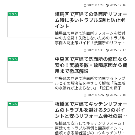
「古くなったトイレをおしゃれにリフォ
2025.07.28
2025.12.16
ームしたい」「収納スペースが足りず困
っている」——そんなお悩みをお持ちで
練馬区で戸建ての洗面所リフォー
コラム
はありませんか？トイレは毎...
ム時に多いトラブル5選と防止ポ
イント
練馬区で戸建て洗面所リフォームを検討
中の方必見！失敗しないためのトラブル
事例＆防止策ガイド「洗面所のリフォー
ムをしたいけど、費用や業者選びで失敗
2025.07.31
2025.12.17
しないか心配」「練馬区で実際に起きて
いるトラブルは？」「初めてのリフォー
中央区で戸建て洗面所の修理なら
コラム
ム、何を気を付ければいい...
安心！実績多数・故障原因から費
用まで徹底解説
中央区の戸建て洗面所で発生するトラブ
ルとその解決法をやさしく解説「洗面所
の水漏れが止まらない」「蛇口の調子が
悪くて困っている」「修理費用がどれく
2025.07.26
2025.12.16
らいかかるのか不安…」。中央区で戸建
てにお住まいの方で、こんなお悩みを抱
板橋区で戸建てキッチンリフォー
コラム
えていませんか？水回りの...
ムのトラブルを避ける5つのポイ
ントと安心リフォーム会社の選び
方
板橋区で安心してキッチンリフォーム！
戸建てのトラブル事例と回避ポイント、
信頼できる業者選びのコツキッチンリフ