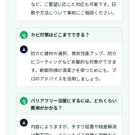
など、ご要望に応じた対応も可能です。日
数や方法について事前にご相談ください。
質
カビ対策はどこまでできる？
問：
回
防カビ建材の選択、換気性能アップ、防カ
答：
ビコーティングなど多層的な対策ができま
す。新築同様の清潔さを保つためにも、プ
ロのアドバイスを活用しましょう。
質
バリアフリー浴室にするには、どれくらい
問：
費用がかかる？
回
内容によりますが、手すり設置や段差解消
答：
は数万円〜、ユニットバス交換と同時なら