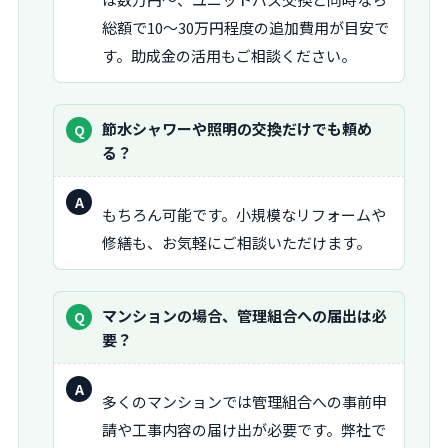
総額で10〜30万円程度の追加費用が目安で
す。助成金の活用もご相談ください。
質
節水シャワーや照明の交換だけでも頼め
問：
る？
回
もちろん可能です。小規模なリフォームや
答：
修繕も、お気軽にご相談いただけます。
質
マンションの場合、管理組合への届出は必
問：
要？
回
多くのマンションでは管理組合への事前申
答：
請や工事内容の届け出が必要です。弊社で