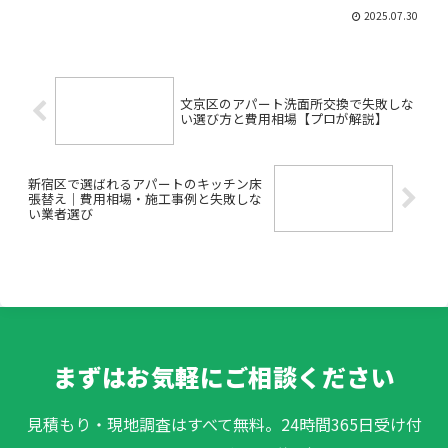
ォームを考えているけれど、「どんなト
2025.07.30
ラブルがあるの？」「見積もりや業者選
びで失敗しないかな？」と不安に感じて
いませんか？特に初めて戸...
文京区のアパート洗面所交換で失敗しな
い選び方と費用相場【プロが解説】
新宿区で選ばれるアパートのキッチン床
張替え｜費用相場・施工事例と失敗しな
い業者選び
まずはお気軽にご相談ください
見積もり・現地調査はすべて無料。24時間365日受け付