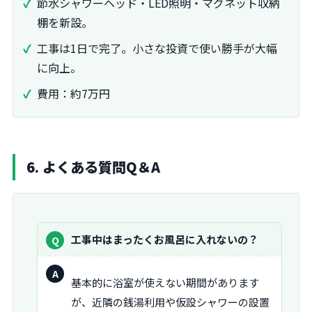
節水シャワーヘッド・LED照明・マグネット収納
棚を新設。
工事は1日で完了。小さな投資で使い勝手が大幅
に向上。
費用：約7万円
6. よくある質問Q＆A
質
工事中はまったくお風呂に入れないの？
問：
回
基本的に浴室が使えない期間があります
答：
が、近隣の銭湯利用や仮設シャワーの設置