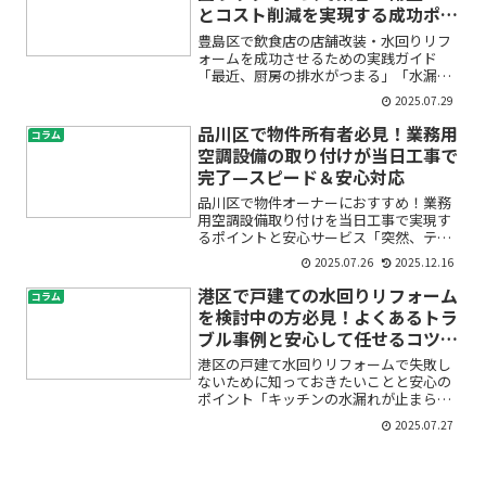
とコスト削減を実現する成功ポイ
ント
豊島区で飲食店の店舗改装・水回りリフ
ォームを成功させるための実践ガイド
「最近、厨房の排水がつまる」「水漏れ
や蛇口の不具合にお客様からクレーム
2025.07.29
が…」「集客が伸び悩んでいるけれど何
から手を付ければ良いかわからない」――そ
品川区で物件所有者必見！業務用
コラム
んなお悩みをお持ちの豊島...
空調設備の取り付けが当日工事で
完了—スピード＆安心対応
品川区で物件オーナーにおすすめ！業務
用空調設備取り付けを当日工事で実現す
るポイントと安心サービス「突然、テナ
ントからエアコンの故障を報告された」
2025.07.26
2025.12.16
「新しい店舗やオフィスのオープン日に
間に合うか不安」「なるべく早く、しか
港区で戸建ての水回りリフォーム
コラム
も確実に業務用エアコンを...
を検討中の方必見！よくあるトラ
ブル事例と安心して任せるコツ5
選
港区の戸建て水回りリフォームで失敗し
ないために知っておきたいことと安心の
ポイント「キッチンの水漏れが止まらな
い」「お風呂が古くて寒い」「トイレが
2025.07.27
使いづらい」…港区で戸建てに住むみな
さん、こんなお悩みはありませんか？水
回りリフォームは毎日の暮...