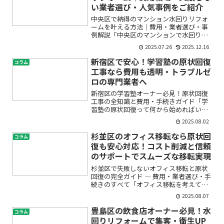
い業者選び・人気事例をご紹介
中央区で納得のマンション水回りリフォ
ームを叶える方法｜費用・業者選び・事
例解説「中央区のマンションで水回りリ
フォームを考えているけど、どこから始
2025.07.26
2025.12.16
めればいいの？」「費用や業者選びが不
安…」「失敗したくない！」——そんな
新宿区で安心！学習塾の原状回復
コラム
悩みや疑問を抱えていませ...
工事なら費用も透明・トラブルゼ
ロの専門業者へ
新宿区の学習塾オーナー必見！原状回復
工事の全知識と費用・手続きガイド「学
習塾の原状回復って何から始めればいい
の？」「新宿区で信頼できる業者はい
2025.08.02
る？」「費用やトラブルが心配…」とお
悩みの方も多いのではないでしょうか。
杉並区のオフィス移転なら原状回
コラム
この記事では、学習塾の原状...
復も安心対応！コスト削減と信頼
のサポートでスムーズな移転実現
杉並区で失敗しないオフィス移転と原状
回復の完全ガイド ― 費用・業者選び・手
続きのすべて「オフィス移転を考えてい
るけど、何から始めればいいのか分から
2025.08.07
ない」「原状回復って一体どこまでやら
なきゃいけないの？」――そんな疑問や不安
豊島区の飲食店オーナー必見！水
コラム
をお持ちではあり...
回りリフォームで集客・衛生UP