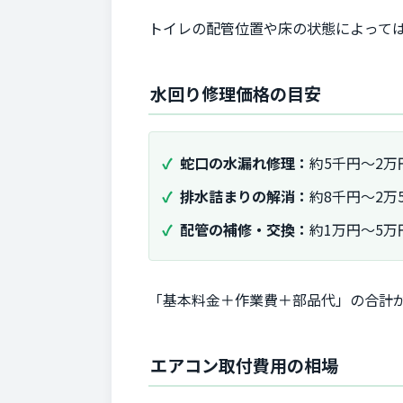
トイレの配管位置や床の状態によって
水回り修理価格の目安
蛇口の水漏れ修理：
約5千円〜2万
排水詰まりの解消：
約8千円〜2万
配管の補修・交換：
約1万円〜5万
「基本料金＋作業費＋部品代」の合計
エアコン取付費用の相場