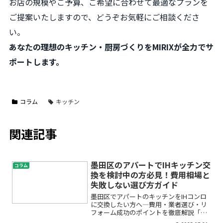
お店の規模やご予算、ご希望に合わせて最適なプランを
ご提案いたしますので、どうぞお気軽にご相談くださ
い。
あなたの理想のキッチン・厨房づくりをMIRIXが全力でサ
ポートします。
コラム
キッチン
関連記事
墨田区のアパートでIHキッチン交
コラム
換を検討中の方必見！費用相場と
失敗しない選び方ガイド
墨田区でアパートのキッチンをIHコンロ
に交換したい方へ―費用・業者選び・リ
フォーム成功のポイントを徹底解説「ア
パートのキッチンをIHに交換してみたい