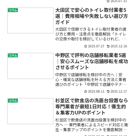
2025.07.31
けど、費用や工事内容が気になる」「ガ
スコンロからIHに変えて、本当に使い勝
大田区で安心のトイレ取付業者5
コラム
手や安全性はどうな...
選｜費用相場や失敗しない選び方
ガイド
大田区で信頼できるトイレ取付業者の選
び方と費用・注意点を徹底解説「トイレ
の交換や取付を検討しているけれど、何
から始めればいいのかわからない」「費
2025.07.27
2025.12.16
用や業者選びに不安がある」「トイレの
リフォームで失敗したくない」――こん
中野区で評判の店舗移転業者5選
コラム
なお悩みをお持ちではあり...
｜安心スムーズな店舗移転を成功
させるポイント
中野区で店舗移転を検討中の方へ｜安
心・確実な店舗移転を叶える方法と業者
選びのポイント「中野区で店舗やテナン
トの移転を考えているけれど、どの移転
2025.08.11
2025.12.17
業者に頼めば良いの？」「店舗移転の費
用や手順が全く分からなくて不安…」
杉並区で飲食店の洗面台設置なら
コラム
「失敗したくないけど、何から...
専門業者が最短1日対応！衛生的
＆集客力UPのポイント
杉並区で飲食店の洗面台設置を検討中の
方へ ― 専門業者によるスピード対応と衛
生・集客アップのポイントを徹底解説
「お店の洗面台が古くてお客様に不便を