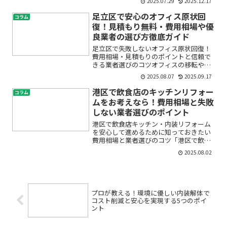
2025.07.29
2025.12.17
かけていないか心配…」「衛生面をもっ
と強化したい」「杉並区で、できるだけ
足立区で安心のオフィス原状回
コラム
早く洗面台を設置・リフ...
復！見積もり無料・費用相場や優
良業者の選び方徹底ガイド
足立区で失敗しないオフィス原状回復！
費用相場・見積もりのポイントと信頼で
きる業者選びのコツオフィスの移転や退
去で「原状回復」が必要になったとき、
2025.08.07
2025.09.17
「費用がどれくらいかかる？」「どこに
頼めば安心？」「見積もりはどう比べ
港区で飲食店のキッチンリフォー
コラム
る？」など、さまざまな不安...
ムをお考えなら！費用相場と失敗
しない業者選びのポイント
港区で飲食店キッチン・内装リフォーム
を安心して進めるために知っておきたい
費用相場と業者選びのコツ「港区で飲食
店を経営しているが、キッチンや内装が
2025.08.02
古くなってきた」「これから新しく店舗
を構えるので、厨房改装や内装リフォー
ムの費用が気になる」そん...
プロが教える！環境に優しい内装解体で
コスト削減と安心を実現する5つのポイ
ント