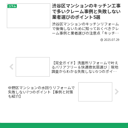
からず不安…」「DIYで流し台を取り外し
渋谷区マンションのキッチン工事
コラム
たいが、ガス配管や排...
で多いクレーム事例と失敗しない
業者選びのポイント5選
渋谷区マンションのキッチンリフォーム
で後悔しないために知っておくべきクレ
ーム事例と業者選びの注意点「キッチン
をもっと使いやすく、おしゃれにリフォ
2025.07.29
ームしたい」と思いながらも、「失敗し
たらどうしよう」「ご近所トラブルや追
加費用が心配…」と不安を...
【完全ガイド】洗面所リフォームで叶え
るバリアフリー＆快適換気扇選び｜現地
調査からわかる失敗しない5つのポイン
ト
中野区マンションの水回りリフォームで
失敗しない7つのポイント【事例と対策
も紹介】