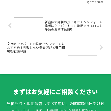
方が「どれくらい費用がかかるのか」
2025.08.09
「失敗せずに進められるか」「本当にコ
ストを抑えられる方法はあるのか」とい
った悩みを抱えています。特...
新宿区で評判の良いキッチンリフォーム
業者は？アパートでも満足できる口コミ
多数のおすすめ5選
文京区でアパートの洗面所リフォームに
おすすめ！失敗しない業者選びと費用相
場を徹底解説
まずはお気軽にご相談ください
見積もり・現地調査はすべて無料。24時間365日受け付
けています。LINE・お電話でのご相談も可能です。