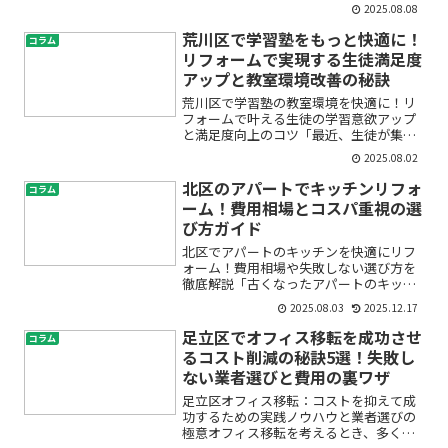
るの？」「見積もりを取っても、どこま
2025.08.08
でが正しい金額なのか分からない…」練
馬区でオフィス移転を考えている方の多
荒川区で学習塾をもっと快適に！
コラム
くが、費用相場や内訳、そ...
リフォームで実現する生徒満足度
アップと教室環境改善の秘訣
荒川区で学習塾の教室環境を快適に！リ
フォームで叶える生徒の学習意欲アップ
と満足度向上のコツ「最近、生徒が集中
できていない気がする」「教室が古くて
2025.08.02
居心地が悪いと感じる」「塾の口コミや
満足度を高めたい」――このようなお悩みを
北区のアパートでキッチンリフォ
コラム
持つ荒川区の学習塾経...
ーム！費用相場とコスパ重視の選
び方ガイド
北区でアパートのキッチンを快適にリフ
ォーム！費用相場や失敗しない選び方を
徹底解説「古くなったアパートのキッチ
ンをリフォームしたいけれど、どれくら
2025.08.03
2025.12.17
い費用がかかるの？」「格安でコスパ良
くリフォームできる方法はある？」と悩
足立区でオフィス移転を成功させ
コラム
んでいませんか？キッチン...
るコスト削減の秘訣5選！失敗し
ない業者選びと費用の裏ワザ
足立区オフィス移転：コストを抑えて成
功するための実践ノウハウと業者選びの
極意オフィス移転を考えるとき、多くの