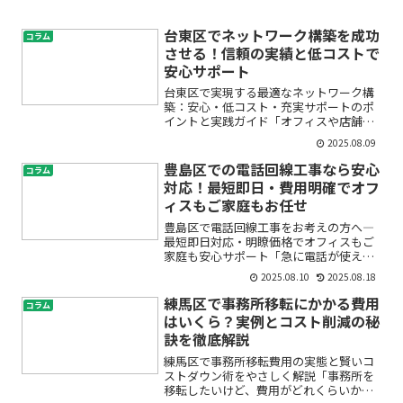
台東区でネットワーク構築を成功
コラム
させる！信頼の実績と低コストで
安心サポート
台東区で実現する最適なネットワーク構
築：安心・低コスト・充実サポートのポ
イントと実践ガイド「オフィスや店舗の
ネットワーク環境を整えたいけれど、何
2025.08.09
から始めればいいのかわからない」「セ
キュリティやコスト、運用の不安があ
豊島区での電話回線工事なら安心
コラム
る」「台東区で信頼できるI...
対応！最短即日・費用明確でオフ
ィスもご家庭もお任せ
豊島区で電話回線工事をお考えの方へ―
最短即日対応・明瞭価格でオフィスもご
家庭も安心サポート「急に電話が使えな
くなった」「新しいオフィスで回線をす
2025.08.10
2025.08.18
ぐに整えたい」「どこに頼めばいいのか
分からない…」「費用が高くなりそうで
練馬区で事務所移転にかかる費用
コラム
不安」――豊島区で電話回...
はいくら？実例とコスト削減の秘
訣を徹底解説
練馬区で事務所移転費用の実態と賢いコ
ストダウン術をやさしく解説「事務所を
移転したいけど、費用がどれくらいかか