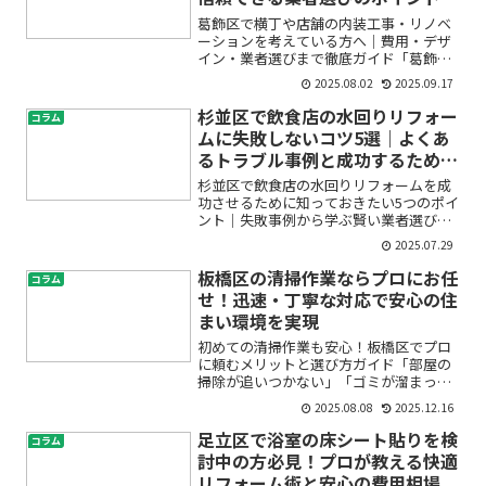
葛飾区で横丁や店舗の内装工事・リノベ
ーションを考えている方へ｜費用・デザ
イン・業者選びまで徹底ガイド「葛飾区
で横丁を開きたいけれど、内装工事の費
2025.08.02
2025.09.17
用や流れがわからなくて不安」「店舗リ
ノベーションを計画中だけど、どんな内
杉並区で飲食店の水回りリフォー
コラム
装デザインが合うのかイメ...
ムに失敗しないコツ5選｜よくあ
るトラブル事例と成功するための
ポイント
杉並区で飲食店の水回りリフォームを成
功させるために知っておきたい5つのポイ
ント｜失敗事例から学ぶ賢い業者選びと
コスト削減術飲食店の経営者・オーナー
2025.07.29
の皆さま、「水回りのリフォームを考え
ているけど、失敗したらどうしよう…」
板橋区の清掃作業ならプロにお任
コラム
「どんな業者を選べば安...
せ！迅速・丁寧な対応で安心の住
まい環境を実現
初めての清掃作業も安心！板橋区でプロ
に頼むメリットと選び方ガイド「部屋の
掃除が追いつかない」「ゴミが溜まって
しまった」「水回りがなんとなく臭う」
2025.08.08
2025.12.16
「定期的な清掃って必要？」——板橋区
にお住まいで、こんなお悩みをお持ちで
足立区で浴室の床シート貼りを検
コラム
はありませんか？仕事や育...
討中の方必見！プロが教える快適
リフォーム術と安心の費用相場