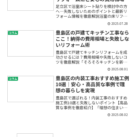
足立区で浴室床シート貼りを検討中の方
へ―失敗しないためのポイントと最新リ
フォーム情報を徹底解説浴室の床リフォ
ームを考えているけれど、「どんな素材
2025.07.28
がいいの？」「費用はどのくらいかか
る？」「カビや滑りが心配…」と、不安
豊島区の戸建てキッチン工事なら
コラム
や疑問を抱えていませんか？...
ここ！納得の費用相場と失敗しな
いリフォーム術
豊島区で戸建てキッチンリフォームを成
功させるには？費用相場や失敗しないコ
ツを徹底解説「そろそろキッチンを新し
くしたい」「使い勝手のいいキッチンに
2025.08.01
したいけど、費用や手順が分からなくて
不安…」そんな悩みをお持ちではありま
豊島区の内装工事おすすめ施工例
コラム
せんか？戸建てのキッチン...
10選｜安心・高品質な事例で理
想の暮らしを実現
豊島区で選ばれる！内装工事のおすすめ
施工例10選と失敗しないポイント【高品
質な事例を徹底紹介】「理想の住まいや
店舗を実現したいけど、どんな内装工事
2025.08.02
会社に頼めばいいの？」「実際の施工例
を見ながら、安心して依頼できる会社を
知りたい…」そんなお悩...