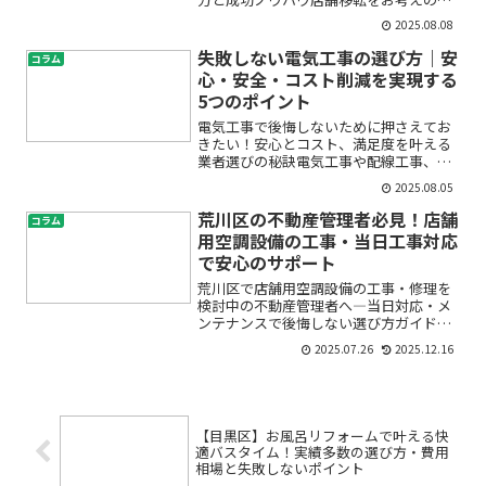
営者様やご担当者様、「江戸川区で店舗
2025.08.08
移転を成功させたいけれど、どこから手
を付けていいかわからない」「どんな引
失敗しない電気工事の選び方｜安
コラム
越し業者や店舗移転サービ...
心・安全・コスト削減を実現する
5つのポイント
電気工事で後悔しないために押さえてお
きたい！安心とコスト、満足度を叶える
業者選びの秘訣電気工事や配線工事、照
明設置、コンセント増設、ブレーカー交
2025.08.05
換など、住まいやオフィスの電気設備を
いじる場面では「どの業者に頼むべ
荒川区の不動産管理者必見！店舗
コラム
き？」「費用はどれくらい？」...
用空調設備の工事・当日工事対応
で安心のサポート
荒川区で店舗用空調設備の工事・修理を
検討中の不動産管理者へ―当日対応・メ
ンテナンスで後悔しない選び方ガイド店
舗やオフィスビルの運営、不動産管理を
2025.07.26
2025.12.16
任されている皆様——「空調設備の急な
故障でお店が営業できない」「空調の修
理業者選びで困っている」...
【目黒区】お風呂リフォームで叶える快
適バスタイム！実績多数の選び方・費用
相場と失敗しないポイント