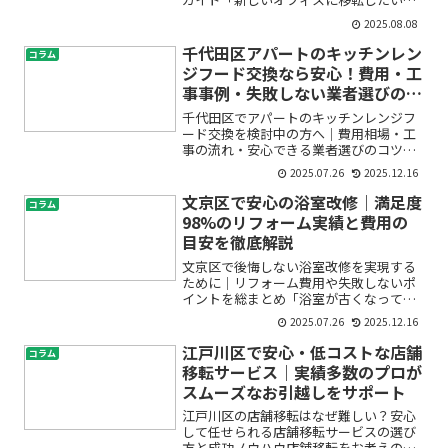
ど、内装工事って何から始めればいい
2025.08.08
の？」「費用や工事内容の相場が分から
なくて不安……」「信頼できるオフィス
千代田区アパートのキッチンレン
コラム
内装施工業者をどう選べばい...
ジフード交換なら安心！費用・工
事事例・失敗しない業者選びのポ
イント
千代田区でアパートのキッチンレンジフ
ード交換を検討中の方へ｜費用相場・工
事の流れ・安心できる業者選びのコツ
「アパートのキッチンレンジフードが古
2025.07.26
2025.12.16
くてうるさい」「換気扇の汚れが取れな
い」「リフォーム費用や工事期間が気に
文京区で安心の浴室改修｜満足度
コラム
なる」「賃貸住宅でも交換で...
98%のリフォーム実績と費用の
目安を徹底解説
文京区で後悔しない浴室改修を実現する
ために｜リフォーム費用や失敗しないポ
イントを総まとめ「浴室が古くなってき
て使いづらい」「カビや汚れが取れな
2025.07.26
2025.12.16
い」「寒いお風呂を何とかしたい」――そん
な悩みを抱えて、このページへたどり着
江戸川区で安心・低コストな店舗
コラム
いた方も多いのではない...
移転サービス｜実績多数のプロが
スムーズなお引越しをサポート
江戸川区の店舗移転はなぜ難しい？安心
して任せられる店舗移転サービスの選び
方と成功ノウハウ店舗移転をお考えの経