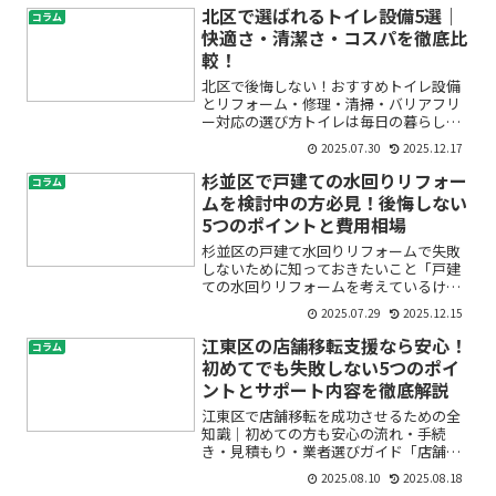
う」「ご近所からクレームを受けた
北区で選ばれるトイレ設備5選｜
コラム
ら…」と不安を感じる方は多...
快適さ・清潔さ・コスパを徹底比
較！
北区で後悔しない！おすすめトイレ設備
とリフォーム・修理・清掃・バリアフリ
ー対応の選び方トイレは毎日の暮らしに
欠かせない大切な空間です。だからこ
2025.07.30
2025.12.17
そ、「北区でどんなトイレ設備やリフォ
ーム業者を選んだらいいの？」「修理や
杉並区で戸建ての水回りリフォー
コラム
清掃はどこに頼めば安心でき...
ムを検討中の方必見！後悔しない
5つのポイントと費用相場
杉並区の戸建て水回りリフォームで失敗
しないために知っておきたいこと「戸建
ての水回りリフォームを考えているけれ
ど、何をどこまで考えればいいのかわか
2025.07.29
2025.12.15
らない」「費用や失敗例が心配」「杉並
区で信頼できるリフォーム業者に依頼し
江東区の店舗移転支援なら安心！
コラム
たいけれど、どう選べば？...
初めてでも失敗しない5つのポイ
ントとサポート内容を徹底解説
江東区で店舗移転を成功させるための全
知識｜初めての方も安心の流れ・手続
き・見積もり・業者選びガイド「店舗の
移転を考えているけれど、何をどう準備
2025.08.10
2025.08.18
すればいいのかわからない」「煩雑な手