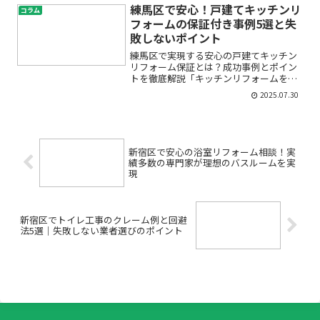
続きや費用のことが不安…」そんな悩み
練馬区で安心！戸建てキッチンリ
コラム
をお持ちの江東区の店舗オー...
フォームの保証付き事例5選と失
敗しないポイント
練馬区で実現する安心の戸建てキッチン
リフォーム保証とは？成功事例とポイン
トを徹底解説「キッチンリフォームを考
えているけれど、どんな保証がある
2025.07.30
の？」「工事後にトラブルが起きたらど
うしよう…」そんな不安をお持ちではあ
りませんか？特に戸建て住宅の...
新宿区で安心の浴室リフォーム相談！実
績多数の専門家が理想のバスルームを実
現
新宿区でトイレ工事のクレーム例と回避
法5選｜失敗しない業者選びのポイント