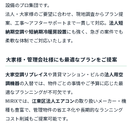
設備のプロ集団です。
法人・大家様のご要望に合わせ、現地調査からプラン提
案、工事～アフターサポートまで一貫して対応。
法人短
納期空調
や
短納期冷暖房設置
にも強く、急ぎの案件でも
柔軟な体制でご対応いたします。
大家様・管理会社様にも最適なプランをご提案
大家空調リプレイス
や賃貸マンション・ビルの
法人用空
調機器
の入替では、物件ごとの事情やご予算に応じた最
適なプランニングが不可欠です。
MIRIXでは、
江東区法人エアコン
の取り扱いメーカー・機
種も豊富で、管理物件の省エネ化や長期的なランニング
コスト削減もご提案可能です。