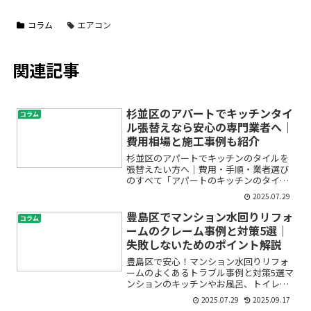
コラム
エアコン
関連記事
杉並区のアパートでキッチンタイ
コラム
ル張替えなら安心の専門業者へ｜
費用相場と施工事例も紹介
杉並区のアパートでキッチンのタイルを
張替えたい方へ｜費用・手順・業者選び
のすべて「アパートのキッチンのタイ
ル、そろそろ張り替えたいけど自分でで
2025.07.29
きるの？」「費用はどのくらいかか
る？」「業者に頼む場合、どこに相談す
豊島区でマンション水回りリフォ
コラム
れば安心？」このように、杉並区...
ームのクレーム事例と対策5選｜
失敗しないためのポイント解説
豊島区で安心！マンション水回りリフォ
ームのよくあるトラブル事例と対策5選マ
ンションのキッチンやお風呂、トイレな
ど水回りのリフォームを検討したとき、
2025.07.29
2025.09.17
「工事中にトラブルが起きたらどうしよ