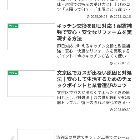
味・現場での指示の受け方と仕上げのコ
ツ「入隅って何？」「出隅とどう違う
の？」「この場面で入隅はどう納めれば
2025.09.05
2025.12.16
いい？」――はじめて内装の現場用語に触れ
ると、こんな疑問が出てきますよね。入
キッチン交換を即日対応！耐震補
コラム
隅は、壁や床・天井が直角...
強で安心・安全なリフォームを実
現する方法
即日対応で叶えるキッチン交換と耐震補
強！安心・快適なリフォームを実現する
ポイント「今のキッチンが古くて使いづ
らい」「急なトラブルで早く新しいキッ
2025.07.28
チンに交換したい」「地震が心配なの
で、しっかりと耐震補強もしておきた
文京区でガスが出ない原因と対処
コラム
い」──そんなお悩みをお持ち...
法｜安心して生活するためのチェ
ックポイントと業者選びのコツ
文京区でガスが出なくて困ったときの原
因と正しい対処法｜ガス供給停止や給湯
器トラブル、復旧の流れと安心できる業
者の選び方「突然ガスが出ない…」「お
2025.09.30
湯が使えなくなった」「これって危険な
の？」文京区にお住まいで、急にガスが
使えなくなった経験はあり...
渋谷区の戸建てキッチン工事でクレーム