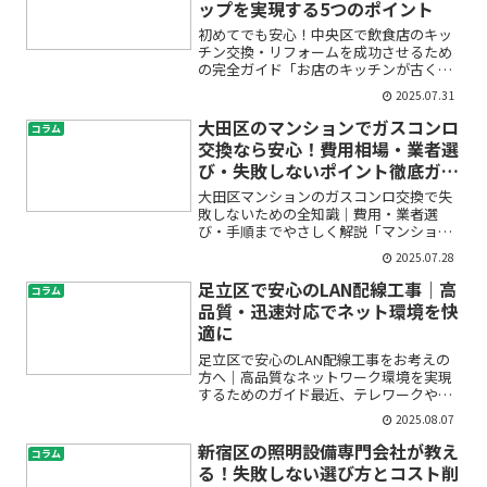
ップを実現する5つのポイント
初めてでも安心！中央区で飲食店のキッ
チン交換・リフォームを成功させるため
の完全ガイド「お店のキッチンが古くな
ってきた」「もっと効率良く調理した
2025.07.31
い」「リニューアルで売上も伸ばしたい
けど、どこから手をつければいいの？」――
大田区のマンションでガスコンロ
コラム
中央区で飲食店を経営さ...
交換なら安心！費用相場・業者選
び・失敗しないポイント徹底ガイ
ド
大田区マンションのガスコンロ交換で失
敗しないための全知識｜費用・業者選
び・手順までやさしく解説「マンション
のガスコンロが古くなり交換を考えてい
2025.07.28
るけど、何から始めていいかわからな
い」「費用や業者選びで失敗しないか不
足立区で安心のLAN配線工事｜高
コラム
安」…そんな悩みをお持ちでは...
品質・迅速対応でネット環境を快
適に
足立区で安心のLAN配線工事をお考えの
方へ｜高品質なネットワーク環境を実現
するためのガイド最近、テレワークやオ
ンライン学習、ネット動画の利用などで
2025.08.07
「ネットが遅い」「接続が不安定」「Wi-
Fiでは足りない」とお悩みの方が増えて
新宿区の照明設備専門会社が教え
コラム
います。特に、オ...
る！失敗しない選び方とコスト削