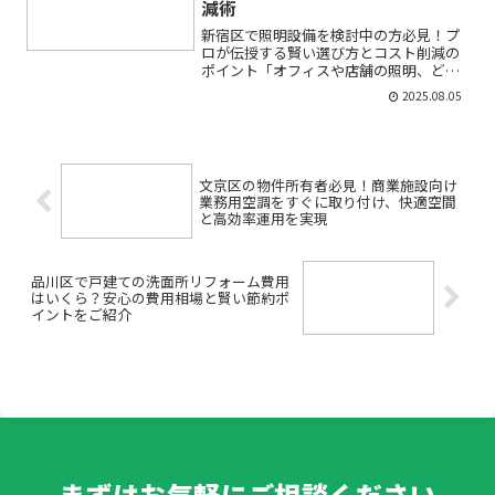
減術
新宿区で照明設備を検討中の方必見！プ
ロが伝授する賢い選び方とコスト削減の
ポイント「オフィスや店舗の照明、どこ
に相談したらいいの？」「省エネや防犯
2025.08.05
も気になるけれど、どうすればいい？」
——そんな悩みを抱えていませんか？初
めて照明設備の見直しや新...
文京区の物件所有者必見！商業施設向け
業務用空調をすぐに取り付け、快適空間
と高効率運用を実現
品川区で戸建ての洗面所リフォーム費用
はいくら？安心の費用相場と賢い節約ポ
イントをご紹介
まずはお気軽にご相談ください