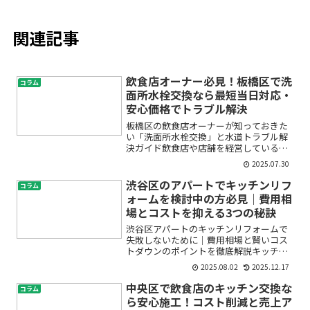
関連記事
飲食店オーナー必見！板橋区で洗
コラム
面所水栓交換なら最短当日対応・
安心価格でトラブル解決
板橋区の飲食店オーナーが知っておきた
い「洗面所水栓交換」と水道トラブル解
決ガイド飲食店や店舗を経営している
と、日々の運営の中で「洗面所の水栓か
2025.07.30
ら水漏れが…」「急に蛇口の調子が悪く
なった」「衛生面の改善をしたい」な
渋谷区のアパートでキッチンリフ
コラム
ど、水まわりの悩みやトラブル...
ォームを検討中の方必見｜費用相
場とコストを抑える3つの秘訣
渋谷区アパートのキッチンリフォームで
失敗しないために｜費用相場と賢いコス
トダウンのポイントを徹底解説キッチン
がもっと使いやすく、おしゃれになった
2025.08.02
2025.12.17
ら生活がきっと楽しくなる…そう考えた
ことはありませんか？特に渋谷区にお住
中央区で飲食店のキッチン交換な
コラム
まいのアパートの方は、「...
ら安心施工！コスト削減と売上ア