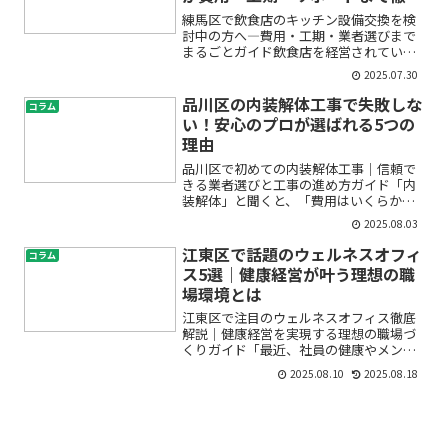
解説
練馬区で飲食店のキッチン設備交換を検
討中の方へ―費用・工期・業者選びまで
まるごとガイド飲食店を経営されている
方やこれから開業を考えている方の中に
2025.07.30
は、「キッチン設備の交換やリニューア
ルを考えているけれど、何から始めれば
品川区の内装解体工事で失敗しな
コラム
よいのか分からない」「費...
い！安心のプロが選ばれる5つの
理由
品川区で初めての内装解体工事｜信頼で
きる業者選びと工事の進め方ガイド「内
装解体」と聞くと、「費用はいくらかか
るの？」「どんな流れで工事が進む
2025.08.03
の？」「どの業者に頼めば安心？」な
ど、たくさんの疑問や不安が生まれるも
江東区で話題のウェルネスオフィ
コラム
のです。特に品川区で初めて内装...
ス5選｜健康経営が叶う理想の職
場環境とは
江東区で注目のウェルネスオフィス徹底
解説｜健康経営を実現する理想の職場づ
くりガイド「最近、社員の健康やメンタ
ルヘルスへの配慮が重要ってよく聞くけ
2025.08.10
2025.08.18
ど、何から始めればいいのかわからな
い…」「江東区で本当に快適なオフィス
や健康対策に取り組んでいる...