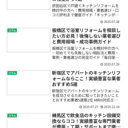
世田谷区で戸建てキッチンリフォームを
検討中の方へ：費用相場・業者選び・口
コミ評判まで徹底ガイド「キッチンが古
くて使いづらい」「戸建てのキッチンリ
2025.07.28
フォームって費用や業者選びが不安…」
「世田谷区で評判の良いリフォーム会社
板橋区で浴室リフォームを相談し
コラム
はどこ？」——そんな悩み...
たい方必見！後悔しない業者選び
と費用相場・成功事例ガイド
板橋区で浴室リフォームを検討中の方へ
―初めてでも失敗しない相談法と費用・
事例・業者選びの完全ガイド「毎日使う
お風呂が古くなって使いづらい」「カビ
2025.07.29
や水漏れが気になる」「そろそろ浴室リ
フォームを考えたいけど、費用や流れが
新宿区でアパートのキッチンリフ
コラム
不安…」こうした悩みを抱...
ォームならここ！実績豊富な業者
おすすめ5選
新宿区でアパートのキッチンリフォーム
を成功させるために知っておきたいこと
とおすすめ業者5選第1位 MIRIX対応エリ
ア：東京都23区全域得意分野／特徴：店
2025.07.27
2025.12.16
舗・テナント・マンション・戸建ての内
装工事、原状回復、リノベーション、リ
練馬区で飲食店のキッチン設備交
コラム
フォームなど実...
換ならココ！実績豊富な専門業者
が費用・工期・サポートまで徹底