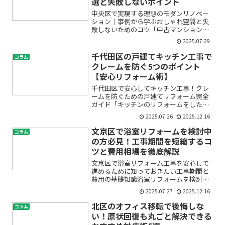
選と失敗しないポイント
中央区で実現する理想のモダンリノベー
ション｜事例から学ぶおしゃれ空間と失
敗しないためのコツ「中古マンションを
おしゃれに生まれ変わらせたい」「中央
2025.07.29
区で洗練されたリノベーションをしたい
けど、何から始めていいか分からない」
千代田区の戸建てキッチン工事で
コラム
「リフォーム会社選びや費...
クレームを防ぐ5つのポイント
【安心リフォーム術】
千代田区で安心してキッチン工事！クレ
ームを防ぐための戸建てリフォーム完全
ガイド「キッチンのリフォームをしたい
けれど、工事中や完成後にトラブルやク
2025.07.26
2025.12.16
レームが起きたらどうしよう…」「千代
田区で信頼できる業者をどう選べばい
文京区で浴室リフォームを検討中
コラム
い？」こうした不安や疑問を...
の方必見！工事期間を短縮するコ
ツと費用相場を徹底解説
文京区で浴室リフォーム工事を安心して
進めるために知っておきたい工事期間と
費用の基礎知識浴室リフォームを検討し
ていると、「工事期間はどれくらいかか
2025.07.27
2025.12.16
るの？」「お風呂が使えない期間はどう
したらいい？」「費用はどのくらい準備
北区のオフィス移転で後悔しな
コラム
したら安心？」など、初め...
い！原状回復も丸ごと解決できる