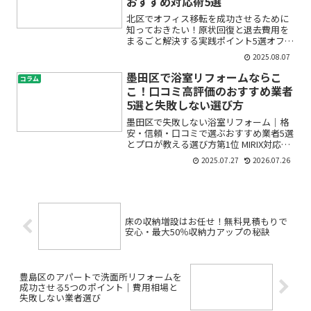
おすすめ対応術5選
北区でオフィス移転を成功させるために
知っておきたい！原状回復と退去費用を
まるごと解決する実践ポイント5選オフィ
スの移転や退去を考えている北区の皆さ
2025.08.07
ま。「何から始めたらいいの？」「原状
回復って何をすればいいの？」「費用は
墨田区で浴室リフォームならこ
コラム
どれくらいかかるの？」...
こ！口コミ高評価のおすすめ業者
5選と失敗しない選び方
墨田区で失敗しない浴室リフォーム｜格
安・信頼・口コミで選ぶおすすめ業者5選
とプロが教える選び方第1位 MIRIX対応エ
リア：東京都23区全域得意分野／特徴：
2025.07.27
2026.07.26
店舗・テナント・マンション・戸建ての
内装工事、原状回復、リノベーション、
リフォームな...
床の収納増設はお任せ！無料見積もりで
安心・最大50％収納力アップの秘訣
豊島区のアパートで洗面所リフォームを
成功させる5つのポイント｜費用相場と
失敗しない業者選び