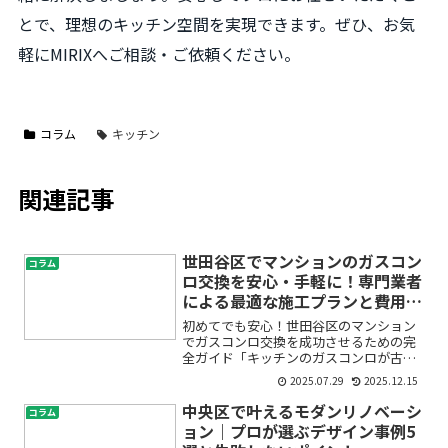
とで、理想のキッチン空間を実現できます。ぜひ、お気
軽にMIRIXへご相談・ご依頼ください。
コラム
キッチン
関連記事
世田谷区でマンションのガスコン
コラム
ロ交換を安心・手軽に！専門業者
による最適な施工プランと費用相
場を解説
初めてでも安心！世田谷区のマンション
でガスコンロ交換を成功させるための完
全ガイド「キッチンのガスコンロが古く
なってきた」「火の付きが悪い」「最新
2025.07.29
2025.12.15
の設備にしたい」など、マンションのガ
スコンロ交換を検討し始めると、費用や
中央区で叶えるモダンリノベーシ
コラム
工事の手順、どこに相談す...
ョン｜プロが選ぶデザイン事例5