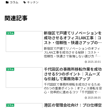
コラム
キッチン
関連記事
新宿区で戸建てリノベーションを
コラム
成功させるオフィスLAN工事｜コ
スト・信頼性・快適さアップの秘
訣
新宿区で戸建てリノベーションのオフィ
スLAN工事を成功させる秘訣｜コスト・
信頼性・快適さで後悔しない選び方「自
宅を新宿区でリノベーションして、快適
2025.10.01
なオフィススペースにしたい。でも、ネ
ットワーク環境やLAN配線ってどうすれ
千代田区の事務所移転作業を成功
コラム
ばいい？」「有線LA...
させる5つのポイント｜スムーズ
な引越しで業務効率アップ
千代田区で事務所移転を成功させるため
の5つの重要ポイント｜オフィス移転を安
心・効率的に進めるコツ「千代田区で事
務所やオフィスの移転を検討している
2025.08.05
が、何から始めればよいか分からな
い…」「費用や手続き、業者の選び方、
港区の管理会社向け：プロ仕様空
コラム
スケジュール管理など不安がい...