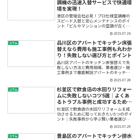
調機の迅速入替サービスで快適環
境を実現！
港区の管理会社必見！プロ仕様空調機の
スピード入替と安心メンテナンスのポイ
ント「ビルやマンションの空調が古くな
り、入居者からのクレームや故障が増え
2025.07.26
て不安…」「管理会社として、快適な空
調環境をどうやって維持すればいい
品川区のアパートでキッチン床張
コラム
の？」このようなお悩みをお持...
替えなら費用も施工事例も丸わか
り！失敗しない選び方とポイント
品川区アパートのキッチン床張替えで失
敗しない方法と費用相場、業者選び・施
工事例まで徹底解説アパートのキッチン
床が古くなったり、傷や汚れが目立って
2025.07.28
きたりすると「そろそろ張替えが必要か
な？」と悩みますよね。特に品川区のア
杉並区で飲食店の水回りリフォー
コラム
パートで、入居者の満足度...
ムに失敗しないコツ5選｜よくあ
るトラブル事例と成功するための
ポイント
杉並区で飲食店の水回りリフォームを成
功させるために知っておきたい5つのポイ
ント｜失敗事例から学ぶ賢い業者選びと
コスト削減術飲食店の経営者・オーナー
2025.07.29
の皆さま、「水回りのリフォームを考え
ているけど、失敗したらどうしよう…」
豊島区のアパートでキッチン排水
コラム
「どんな業者を選べば安...