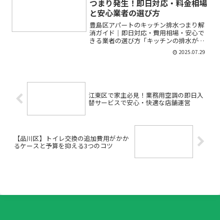
つまり発生！即日対応・料金相場
と安心業者の選び方
豊島区アパートのキッチン排水つまり解
消ガイド｜即日対応・費用相場・安心で
きる業者の選び方「キッチンの排水が流
れない」「アパートの部屋で急に水漏れ
2025.07.29
が…」そんなトラブルに突然見舞われ、
不安でいっぱいになっていませんか？特
に豊島区のアパートにお住...
江東区で家主必見！業務用空調の即日入
替サービスで安心・快適な店舗運営
【品川区】トイレ交換の追加費用がかか
るケースと予算を抑える3つのコツ