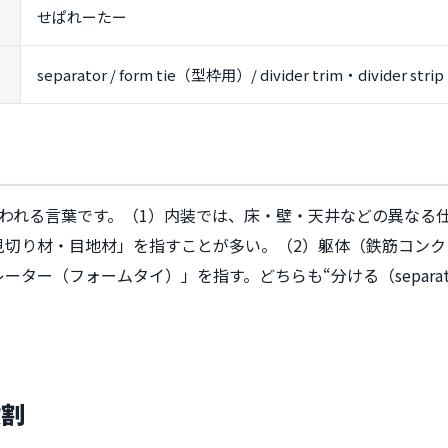
せぱれーたー
separator / form tie（型枠用）/ divider trim・divider s
使われる言葉です。（1）内装では、床・壁・天井などの異なる
見切り材・目地材」を指すことが多い。（2）躯体（鉄筋コンク
ター（フォームタイ）」を指す。どちらも“分ける（separa
役割