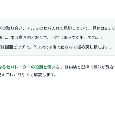
グの取り合い、アルミのセパ入れて見切っといて。見付は6ミ
通し。巾は意匠図どおりで、下地はまっすぐ出してね。」
パは図面ピッチで。Pコン穴は後で止水材で埋め戻し頼むよ。」
なるセパレーターの役割と使い方
」は内装と型枠で意味が異な
交えてわかりやすく解説します。