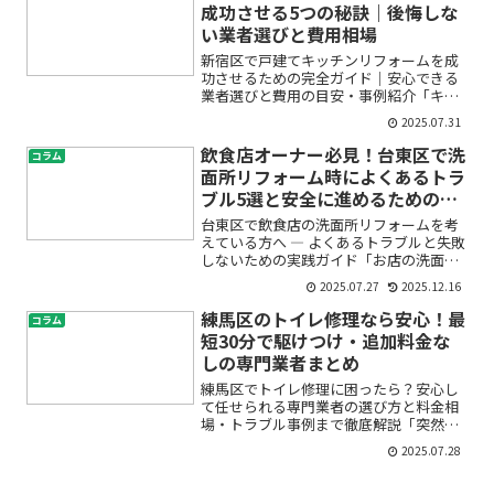
応はどうしたらいいの？」...
成功させる5つの秘訣｜後悔しな
い業者選びと費用相場
新宿区で戸建てキッチンリフォームを成
功させるための完全ガイド｜安心できる
業者選びと費用の目安・事例紹介「キッ
チンをもっと使いやすくしたいけれど、
2025.07.31
どんな工事ができるの？」「費用はどれ
くらいかかる？」「信頼できるリフォー
飲食店オーナー必見！台東区で洗
コラム
ム業者の選び方が分からな...
面所リフォーム時によくあるトラ
ブル5選と安全に進めるためのポ
イント
台東区で飲食店の洗面所リフォームを考
えている方へ ― よくあるトラブルと失敗
しないための実践ガイド「お店の洗面所
をきれいにリフォームしたいけれど、ど
2025.07.27
2025.12.16
んなトラブルがあるの？」「衛生強化も
したいけど、何を気をつければいい？」
練馬区のトイレ修理なら安心！最
コラム
「実際に困ったことが...
短30分で駆けつけ・追加料金な
しの専門業者まとめ
練馬区でトイレ修理に困ったら？安心し
て任せられる専門業者の選び方と料金相
場・トラブル事例まで徹底解説「突然ト
イレがつまって流れなくなった」「水漏
2025.07.28
れで床がびしょびしょ」「修理を頼みた
いけど、どこに頼めば安心なの？」——