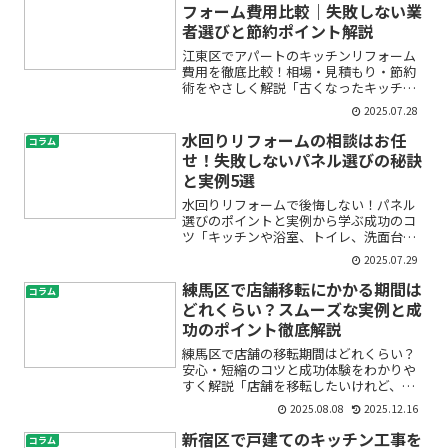
フォーム費用比較｜失敗しない業
者選びと節約ポイント解説
江東区でアパートのキッチンリフォーム
費用を徹底比較！相場・見積もり・節約
術をやさしく解説「古くなったキッチン
をリフォームしたいけど、費用がどれく
2025.07.28
らいか不安」「アパートや賃貸でもキッ
チンを新しくできるの？」「江東区の相
水回りリフォームの相談はお任
コラム
場や、どんな業者に頼むの...
せ！失敗しないパネル選びの秘訣
と実例5選
水回りリフォームで後悔しない！パネル
選びのポイントと実例から学ぶ成功のコ
ツ「キッチンや浴室、トイレ、洗面台な
ど水回りをリフォームしたいけど、どん
2025.07.29
なパネルを使えばいいの？」「費用や業
者選び、施工事例も知りたい！」――そんな
練馬区で店舗移転にかかる期間は
コラム
お悩みや疑問をお持ち...
どれくらい？スムーズな実例と成
功のポイント徹底解説
練馬区で店舗の移転期間はどれくらい？
安心・短縮のコツと成功体験をわかりや
すく解説「店舗を移転したいけれど、ど
れくらい期間がかかるのか不安」「練馬
2025.08.08
2025.12.16
区での店舗移転、スムーズに進める方法
を知りたい」「移転中の営業やお客様対
新宿区で戸建てのキッチン工事を
コラム