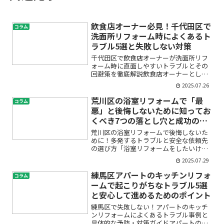
飲食店オーナー必見！千代田区で
コラム
洗面所リフォーム時によくあるト
ラブル5選と失敗しない対策
千代田区で飲食店オーナーが洗面所リフ
ォーム時に直面しやすいトラブルとその
回避策を徹底解説飲食店オーナーとして
「洗面所のリフォームや修理、そろそろ
2025.07.26
必要かな」と思ったとき、まず心配なの
は「どんなトラブルが起こるの？」「費
荒川区の浴室リフォームで「最
コラム
用や工事の流れは？」とい...
悪」と後悔しないために知ってお
くべき7つの落とし穴と成功の秘
訣
荒川区の浴室リフォームで後悔しないた
めに！多発するトラブルと安全な依頼先
の選び方「浴室リフォームをしたいけれ
ど、失敗やトラブルが心配…」「業者選
2025.07.29
びを間違えて高額な追加請求や欠陥工事
になったらどうしよう」――そんな不安を抱
練馬区アパートのキッチンリフォ
コラム
えていませんか？実は...
ームで起こりがちなトラブル5選
と安心して進めるためのポイント
練馬区で失敗しない！アパートのキッチ
ンリフォームによくあるトラブル事例と
具体的な予防・対策ガイドアパートのキ