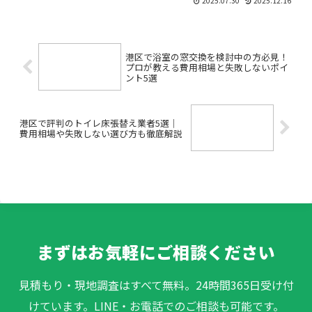
2025.07.30
2025.12.16
族の会話が増えるキッチンに憧れる」
「リフォームしたいけど費用や失敗が不
安…」このようなお悩みをお...
港区で浴室の窓交換を検討中の方必見！
プロが教える費用相場と失敗しないポイ
ント5選
港区で評判のトイレ床張替え業者5選｜
費用相場や失敗しない選び方も徹底解説
まずはお気軽にご相談ください
見積もり・現地調査はすべて無料。24時間365日受け付
けています。LINE・お電話でのご相談も可能です。