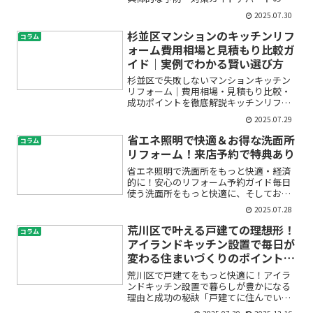
ッチンリフォームを考えている方の多く
2025.07.30
が、「どんなトラブルが起きるのか」
「賃貸物件でもリフォームできるのか」
杉並区マンションのキッチンリフ
コラム
「DIYでやっても大丈夫な...
ォーム費用相場と見積もり比較ガ
イド｜実例でわかる賢い選び方
杉並区で失敗しないマンションキッチン
リフォーム｜費用相場・見積もり比較・
成功ポイントを徹底解説キッチンリフォ
ームを検討しているけれど、「費用がど
2025.07.29
れくらいかかるの？」「見積もりの見方
がわからない」「信頼できる業者は？」
省エネ照明で快適＆お得な洗面所
コラム
など、不安や疑問は尽きな...
リフォーム！来店予約で特典あり
省エネ照明で洗面所をもっと快適・経済
的に！安心のリフォーム予約ガイド毎日
使う洗面所をもっと快適に、そしてお得
にリフォームしたい——そんな風にお考
2025.07.28
えではありませんか？「洗面所の照明が
暗くて使いづらい」「電気代を節約した
荒川区で叶える戸建ての理想形！
コラム
い」「リフォームって何か...
アイランドキッチン設置で毎日が
変わる住まいづくりのポイント5
選
荒川区で戸建てをもっと快適に！アイラ
ンドキッチン設置で暮らしが豊かになる
理由と成功の秘訣「戸建てに住んでいる
けど、もっと快適な空間にしたい」「家