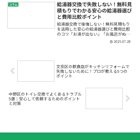
入居者からクレームが…」「空室対策と
給湯器交換で失敗しない！無料見
コラム
して最新のエアコンに早く...
積もりでわかる安心の給湯器選び
と費用比較ポイント
給湯器交換で後悔しない！無料見積もり
を活用した安心の給湯器選びと費用比較
のコツ「お湯が出ない」「お風呂がぬる
い」「給湯器から変な音がする」…そん
2025.07.28
な給湯器のトラブルに直面し、交換や修
理を考えている方は多いのではないでし
ょうか。しかし、給湯器は...
文京区の飲食店がキッチンリフォームで
失敗しないために！プロが教える5つの
ポイント
中野区のトイレ交換でよくあるトラブル
5選｜安心して依頼するためのポイント
と対策