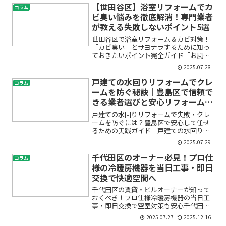
に戸惑いますよね。この記事では、建
【世田谷区】浴室リフォームでカ
コラム
設・内装の現場で本当に...
ビ臭い悩みを徹底解消！専門業者
が教える失敗しないポイント5選
世田谷区で浴室リフォーム＆カビ対策！
「カビ臭い」とサヨナラするために知っ
ておきたいポイント完全ガイド「お風呂
場がなんだかカビ臭い…」「いくら掃除
2025.07.28
してもニオイが取れない」——そんな悩
み、ありませんか？とくに世田谷区のよ
戸建ての水回りリフォームでクレ
コラム
うに湿気が多い地域では、...
ームを防ぐ秘訣｜豊島区で信頼で
きる業者選びと安心リフォーム成
功ガイド
戸建ての水回りリフォームで失敗・クレ
ームを防ぐには？豊島区で安心して任せ
るための実践ガイド「戸建ての水回りリ
フォームを考えているけど、失敗や業者
2025.07.29
とのトラブルが心配」「豊島区で安心し
て依頼できるリフォーム会社をどう選べ
千代田区のオーナー必見！プロ仕
コラム
ばいいの？」――そんなお...
様の冷暖房機器を当日工事・即日
交換で快適空間へ
千代田区の賃貸・ビルオーナーが知って
おくべき！プロ仕様冷暖房機器の当日工
事・即日交換で空室対策も安心千代田区
で賃貸物件やビルを所有しているオーナ
2025.07.27
2025.12.16
ーの皆さま、「急な冷暖房機器の故障で