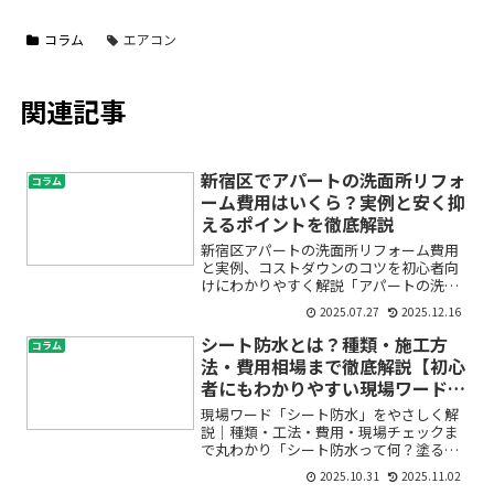
コラム
エアコン
関連記事
新宿区でアパートの洗面所リフォ
コラム
ーム費用はいくら？実例と安く抑
えるポイントを徹底解説
新宿区アパートの洗面所リフォーム費用
と実例、コストダウンのコツを初心者向
けにわかりやすく解説「アパートの洗面
所が古くて使い勝手が悪い」「リフォー
2025.07.27
2025.12.16
ムしたいけれど費用が心配」「どこまで
直せばいいのか、見積もりのポイントも
シート防水とは？種類・施工方
コラム
よく分からない」。そんな...
法・費用相場まで徹底解説【初心
者にもわかりやすい現場ワード辞
典】
現場ワード「シート防水」をやさしく解
説｜種類・工法・費用・現場チェックま
で丸わかり「シート防水って何？塗る防
水とどう違うの？」――はじめて現場に入る
2025.10.31
2025.11.02
と、職人同士の会話に出てくる専門用語