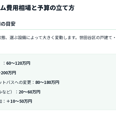
ーム費用相場と予算の立て方
用の目安
状態、選ぶ設備によって大きく変動します。世田谷区の戸建て
）：
60〜120万円
〜200万円
ットバスへの変更：
80〜180万円
みなど）：
20〜60万円
加：
＋10〜50万円