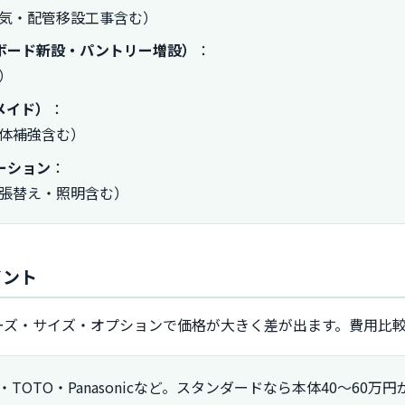
電気・配管移設工事含む）
ボード新設・パントリー増設）
：
む）
メイド）
：
躯体補強含む）
ーション
：
床張替え・照明含む）
イント
ーズ・サイズ・オプションで価格が大きく差が出ます。費用比
・TOTO・Panasonicなど。スタンダードなら本体40〜60万