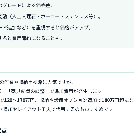
のグレードによる価格差。
変動（人工大理石・ホーロー・ステンレス等）。
ード追加など）を重視すると価格がアップ。
すると費用節約になることも。
での作業や収納重視派に人気ですが、
強」「家具配置の調整」で追加費用が発生します。
で
120〜170万円
、収納や設備オプション追加で
180万円超
にな
ド追加やレイアウト工夫で代用するのもおすすめです。
意点