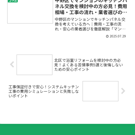
中野区でマンションのキッチンパ
コラム
や疑問を抱えていませんか...
ネル交換を検討中の方必見！費用
相場・工事の流れ・業者選びのポ
イントまとめ
中野区のマンションでキッチンパネル交
換を考えている方へ｜費用・工事の流
れ・安心の業者選びを徹底解説「マンシ
ョンのキッチンが古くなってきた」「キ
2025.07.29
ッチンパネルに傷や汚れが目立つ…」
「賃貸マンションでもリフォームできる
の？」このようなお悩みで検索...
北区で浴室リフォームを検討中の方必
見！よくある苦情事例5選と後悔しない
ための安心ポイント
工事保証付きで安心！システムキッチン
工事の費用シミュレーションと失敗しな
いポイント