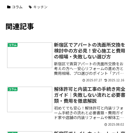
コラム
キッチン
関連記事
新宿区でアパートの洗面所交換を
コラム
検討中の方必見！安心施工と費用
の相場・失敗しない選び方
新宿区で賃貸アパートの洗面所交換をお
考えの方へ―安心リフォームの進め方と
費用相場、プロ選びのポイント「アパー
トの洗面所が古くて使いづらい」「洗面
2025.07.27
2025.12.16
台の水漏れやひび割れが気になる」「賃
貸物件でも洗面所をおしゃれにリフォー
解体許可と内装工事の手続き完全
コラム
ムできるの？」新宿区でア...
ガイド｜失敗しない流れと必要書
類・費用を徹底解説
初めてでも安心！解体許可と内装リフォ
ーム手続きの流れと必要書類・費用ガイ
ド家や店舗の内装リフォームや解体工事
を検討中の方へ。「解体許可って何？」
2025.08.02
「どんな手続きが必要なの？」「費用や
必要書類がよく分からず不安…」そんな