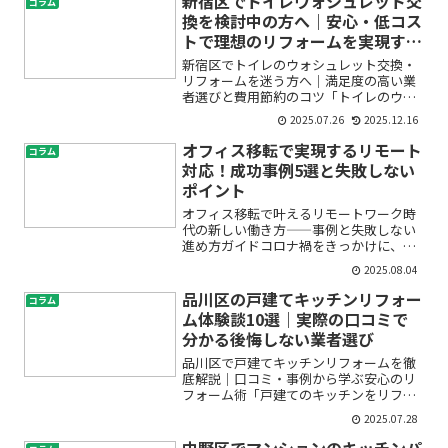
新宿区でトイレウォシュレット交
コラム
悩みをお持ちではありませ...
換を検討中の方へ｜安心・低コス
トで理想のリフォームを実現する
5つのポイント
新宿区でトイレのウォシュレット交換・
リフォームを迷う方へ｜満足度の高い業
者選びと費用節約のコツ「トイレのウォ
シュレットが突然動かなくなった」「古
2025.07.26
2025.12.16
くなったから交換したいけど費用や手順
が不安」「業者選びで失敗したくない」
オフィス移転で実現するリモート
コラム
――新宿区でトイレのウォ...
対応！成功事例5選と失敗しない
ポイント
オフィス移転で叶えるリモートワーク時
代の新しい働き方――事例と失敗しない
進め方ガイドコロナ禍をきっかけに、リ
モートワークやテレワークが急速に普及
2025.08.04
しました。「オフィス移転を検討してい
るけど、どんな環境が必要？」「リモー
品川区の戸建てキッチンリフォー
コラム
トと出社のバランスはどう...
ム体験談10選｜実際の口コミで
分かる後悔しない業者選び
品川区で戸建てキッチンリフォームを徹
底解説｜口コミ・事例から学ぶ安心のリ
フォーム術「戸建てのキッチンをリフォ
ームしたいけれど、何から始めればいい
2025.07.28
か分からない」「業者選びや費用、仕上
がりの評判が気になる」――そんな不安