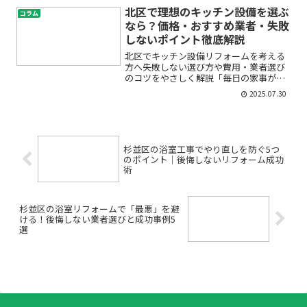
貸物件を運営する大家さんにとって、冷
北区で理想のキッチン設備を選ぶ
コラム
暖房機器の交換やリフォー...
なら？価格・おすすめ業者・失敗
しないポイント徹底解説
北区でキッチン設備リフォームを考える
方へ――失敗しない選び方や費用・業者選び
のコツをやさしく解説「毎日の家事がも
っと快適になればいいのに」「古くなっ
2025.07.30
たキッチン設備をそろそろ新しくしたい
けれど、何から始めればいいかわからな
い…」そんな不安や疑...
杉並区の浴室工事でやり直しを防ぐ5つ
のポイント｜後悔しないリフォーム成功
術
杉並区の浴室リフォームで「最悪」を避
ける！後悔しない業者選びと成功事例5
選