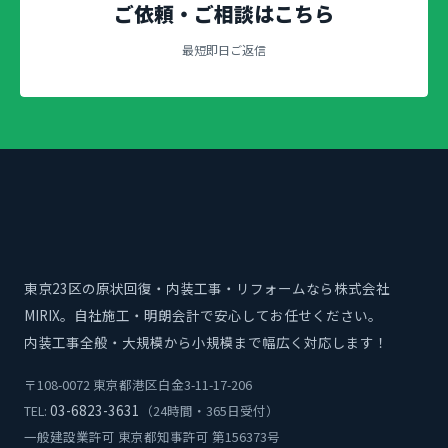
ご依頼・ご相談はこちら
最短即日ご返信
東京23区の原状回復・内装工事・リフォームなら株式会社
MIRIX。自社施工・明朗会計で安心してお任せください。
内装工事全般・大規模から小規模まで幅広く対応します！
〒108-0072 東京都港区白金3-11-17-206
03-6823-3631
TEL:
（24時間・365日受付）
一般建設業許可 東京都知事許可 第156373号