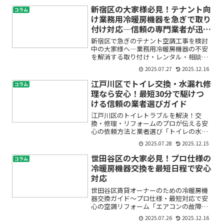
いったトラブルに直面し、不安や焦りを
新宿区の大家様必見！テナント向
コラム
感じていませんか？飲食店や...
け業務用冷暖房機器を急ぎで取り
付け対応―信頼の専門業者が迅速
サポート
新宿区で急ぎのテナント空調工事を検討
中の大家様へ―業務用冷暖房機器の不安
を解消する取り付け・レンタル・相談ガ
イドテナントやオフィスへの急な入居、
2025.07.27
2025.12.16
店舗オープン、季節の変わり目など、
「早く業務用エアコンや冷暖房機器を取
江戸川区でトイレ交換・水漏れ修
コラム
り付けたいけど、どこに相談...
理なら安心！最短30分で駆けつ
ける信頼の業者選びガイド
江戸川区のトイレトラブルを解決！交
換・修理・リフォームのプロが伝える安
心の依頼方法と業者選び「トイレの水が
止まらない…」「突然水漏れしてしまっ
2025.07.28
2025.12.15
た」「詰まりがひどくて自分ではどうに
もできない」――こんなお悩みありません
世田谷区の大家必見！プロ仕様の
コラム
か？トイレは毎日使う生活...
冷暖房機器交換を最短日程で安心
対応
世田谷区賃貸オーナーのための冷暖房機
器交換ガイド〜プロ仕様・最短対応で安
心の空調リフォーム「エアコンの故障連
絡が増えてきた」「古い機器のままでは
2025.07.26
2025.12.16
入居者に選ばれにくい…」世田谷区で賃