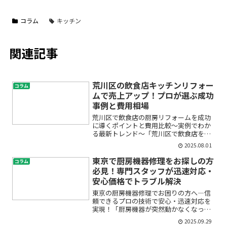
コラム
キッチン
関連記事
荒川区の飲食店キッチンリフォー
コラム
ムで売上アップ！プロが選ぶ成功
事例と費用相場
荒川区で飲食店の厨房リフォームを成功
に導くポイントと費用比較～実例でわか
る最新トレンド～「荒川区で飲食店を経
営しているけれど、キッチンが古くなっ
2025.08.01
てきた」「厨房改装にどれくらい費用が
かかるのか不安」「店舗リノベーション
東京で厨房機器修理をお探しの方
コラム
で本当に売上がアップする...
必見！専門スタッフが迅速対応・
安心価格でトラブル解決
東京の厨房機器修理でお困りの方へ―信
頼できるプロの技術で安心・迅速対応を
実現！「厨房機器が突然動かなくなっ
た」「業務用冷蔵庫が冷えない」「オー
2025.09.29
ブンやフライヤーの調子がおかしい」と