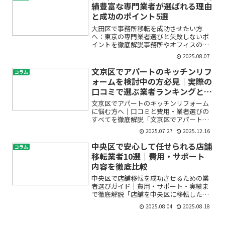
葉かもしれません。本記事...
績豊富な専門業者が選ばれる理由
と成功のポイント5選
大田区で事務所移転を成功させたい方
へ：東京の専門業者選びと失敗しないポ
イントを徹底解説事務所やオフィスの移
転は、多くの企業にとって大きな転機と
2025.08.07
なる一大イベントです。特に大田区のよ
うな東京の主要エリアでの事務所移転
文京区でアパートのキッチンリフ
コラム
は、費用やスケジュール、手続...
ォームを検討中の方必見｜実際の
口コミで選ぶ業者ランキングと費
用相場
文京区でアパートのキッチンリフォーム
に悩む方へ｜口コミと費用・業者選びの
すべてを徹底解説「文京区でアパートの
キッチンをリフォームしたいけど、費用
2025.07.27
2025.12.16
はどのくらいかかるの？」「業者選びで
失敗したくない…」「実際にリフォーム
中央区で安心して任せられる店舗
コラム
した人の口コミが知りたい...
移転業者10選｜費用・サポート
内容を徹底比較
中央区で店舗移転を成功させるための業
者選びガイド｜費用・サポート・実績ま
で徹底解説「店舗を中央区に移転したい
けれど、どの業者に頼めば安心なの？」
2025.08.04
2025.08.18
「費用や見積もりの相場が分からず不
安…」「内装やレイアウトの変更も任せ