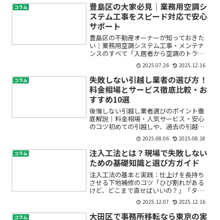
豊島区の大家必見｜業務用空調シ
コラム
ステム工事をスピード対応で安心
サポート
豊島区の不動産オーナーが知っておきた
い｜業務用空調システム工事・メンテナ
ンスのすべて「入居者から空調のトラブ
ルを相談された」「商業施設やオフィス
2025.07.26
2025.12.16
の空調設備が急に止まってしまった」
「修理や交換、点検をどう手配したらい
失敗しない引越し業者の選び方！
コラム
いのか分からない」——そん...
料金相場とサービス徹底比較・お
すすめ10選
後悔しない引越し業者選びのポイント徹
底解説｜料金相場・人気サービス・安心
のコツ初めての引越しや、過去の引越し
で「費用が高かった」「サービスに不満
2025.08.06
2025.08.18
が残った」といった経験はありません
か？引越し業者選びは人生の大きなイベ
注入工法とは？現場で失敗しない
コラム
ント。業者やサービス内容、...
ための基礎知識と選び方ガイド
注入工法の基本と実践：仕上げを長持ち
させる下地補修のコツ「ひび割れがある
けど、どこまで直せばいいの？」「タイ
ルの浮きって“注入”で本当に直るの？」
2025.12.07
2025.12.16
——はじめて建設内装の用語に触れる
と、注入工法は特にイメージしにくい言
大田区で事務所移転なら東京の実
コラム