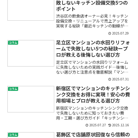
敗しないキッチン設備交換5つの
ポイント
渋谷区の飲食店オーナー必見！キッチン
設備交換・リニューアルで売上アップを
実現する秘訣「最近キッチンの動線が悪
くて作業効率が落ちている」「古い厨房
2025.07.29
機器のせいでトラブルが絶えない」「設
備更新や内装工事で集客や売上を伸ばし
足立区マンションの水回りリフォ
コラム
たい」――そんな悩みを抱...
ームで失敗しない5つの秘訣ープ
ロが教える後悔しない選び方
足立区でマンションの水回りリフォーム
に失敗しないための実践ガイド―後悔し
ない選び方と注意点を徹底解説「マンシ
ョンの水回りリフォームをしたい。で
2025.07.31
も、どこに頼んだらいいかわからない
し、失敗したらどうしよう…」「想像以
新宿区でマンションのキッチンシ
コラム
上に費用がかかるのでは？」「...
ンク交換をお得に実現！安心の費
用相場とプロが教える選び方
新宿区マンションのキッチンシンク交換
で失敗しないために知っておきたい費
用・工期・選び方ガイド「キッチンシン
クを新しくしたいけれど、費用はどれく
2025.07.27
2025.12.16
らいかかる？」「新宿区のマンションで
リフォームするには何から始めればいい
葛飾区で店舗原状回復なら信頼の
コラム
の？」初めてのキッチンシン...