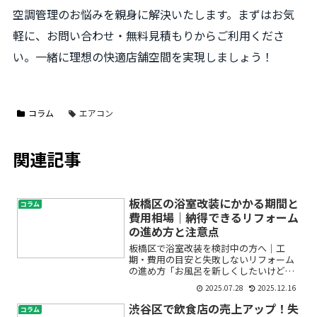
空調管理のお悩みを親身に解決いたします。まずはお気
軽に、お問い合わせ・無料見積もりからご利用くださ
い。一緒に理想の快適店舗空間を実現しましょう！
コラム
エアコン
関連記事
板橋区の浴室改装にかかる期間と
コラム
費用相場｜納得できるリフォーム
の進め方と注意点
板橋区で浴室改装を検討中の方へ｜工
期・費用の目安と失敗しないリフォーム
の進め方「お風呂を新しくしたいけど、
どのくらい期間がかかるの？」「費用は
2025.07.28
2025.12.16
どれくらいかかるの？」「板橋区で信頼
できるリフォーム会社をどう選べばい
渋谷区で飲食店の売上アップ！失
コラム
い？」浴室リフォームを考え始...