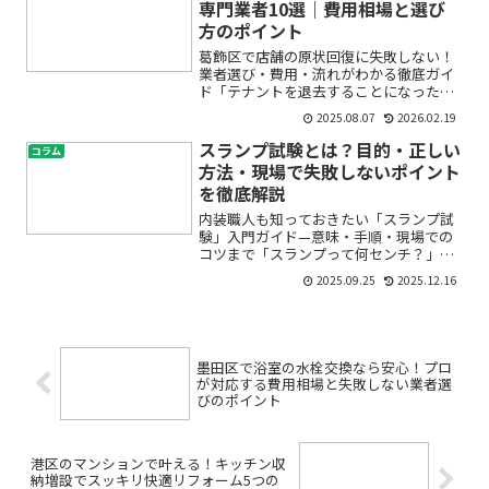
専門業者10選｜費用相場と選び
方のポイント
葛飾区で店舗の原状回復に失敗しない！
業者選び・費用・流れがわかる徹底ガイ
ド「テナントを退去することになったけ
ど、原状回復って何から始めたらいい
2025.08.07
2026.02.19
の？」「費用はどれくらいかかるの？本
当に信頼できる業者にお願いしたい」
スランプ試験とは？目的・正しい
コラム
——葛飾区で店舗やテナントの...
方法・現場で失敗しないポイント
を徹底解説
内装職人も知っておきたい「スランプ試
験」入門ガイド—意味・手順・現場での
コツまで「スランプって何センチ？」—
生コンの打設前、現場でよく耳にするこ
2025.09.25
2025.12.16
の言葉。初めて聞くと少し身構えてしま
いますよね。スランプ試験は、コンクリ
ートの“やわらかさ＝施工...
墨田区で浴室の水栓交換なら安心！プロ
が対応する費用相場と失敗しない業者選
びのポイント
港区のマンションで叶える！キッチン収
納増設でスッキリ快適リフォーム5つの