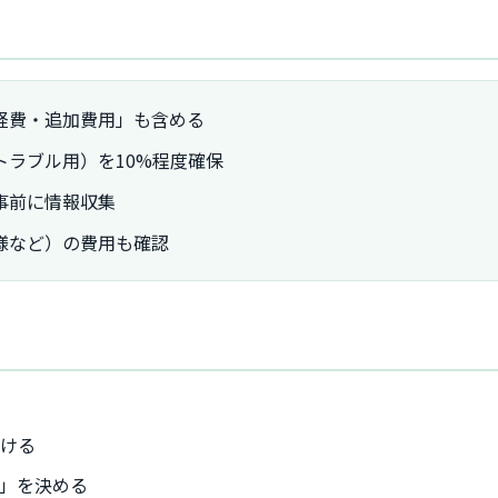
経費・追加費用」も含める
ラブル用）を10%程度確保
事前に情報収集
様など）の費用も確認
す
つける
」を決める