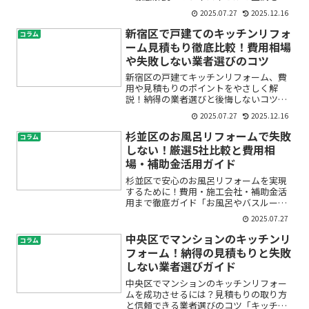
新したいけれど、どの業務用空調を選べ
2025.07.27
2025.12.16
ばいいのか分からない」「設置やメンテ
ナンス、導入コストや最短での設置が不
新宿区で戸建てのキッチンリフォ
コラム
安…」とお悩みではありま...
ーム見積もり徹底比較！費用相場
や失敗しない業者選びのコツ
新宿区の戸建てキッチンリフォーム、費
用や見積もりのポイントをやさしく解
説！納得の業者選びと後悔しないコツ
「新宿区でキッチンリフォームを検討し
2025.07.27
2025.12.16
ているけど、費用がどのくらいかかるの
か不安」「どの業者に相談すれば失敗し
杉並区のお風呂リフォームで失敗
コラム
ない？」「見積もりの内容がよ...
しない！厳選5社比較と費用相
場・補助金活用ガイド
杉並区で安心のお風呂リフォームを実現
するために！費用・施工会社・補助金活
用まで徹底ガイド「お風呂やバスルーム
をきれいにしたいけれど、どこに依頼す
2025.07.27
れば安心？」「費用がどれくらいかかる
のか不安…」「補助金でお得にできる
中央区でマンションのキッチンリ
コラム
の？」杉並区でお風呂リフォ...
フォーム！納得の見積もりと失敗
しない業者選びガイド
中央区でマンションのキッチンリフォー
ムを成功させるには？見積もりの取り方
と信頼できる業者選びのコツ「キッチン