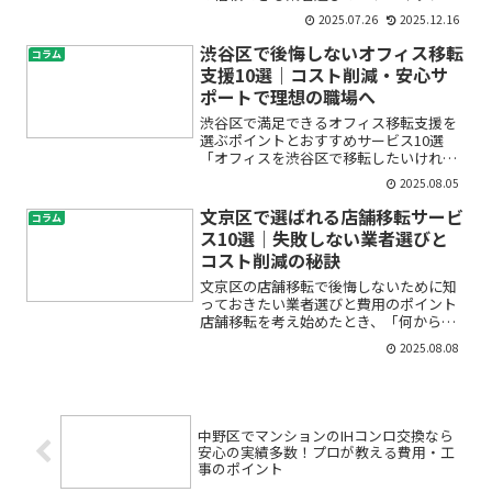
リフォームをしたいけど、どこから始め
2025.07.26
2025.12.16
ていいかわからない」「見積もりの内容
や金額が妥当か不安」「中央区のマンシ
渋谷区で後悔しないオフィス移転
コラム
ョンでリフォームできるか...
支援10選｜コスト削減・安心サ
ポートで理想の職場へ
渋谷区で満足できるオフィス移転支援を
選ぶポイントとおすすめサービス10選
「オフィスを渋谷区で移転したいけれ
ど、どこから始めればいいのか分からな
2025.08.05
い」「コストはどれくらいかかる？」
「手続きやレイアウト設計も不安…」
文京区で選ばれる店舗移転サービ
コラム
――そんな悩みや不安をお持ちで...
ス10選｜失敗しない業者選びと
コスト削減の秘訣
文京区の店舗移転で後悔しないために知
っておきたい業者選びと費用のポイント
店舗移転を考え始めたとき、「何から始
めればいいの？」「どんな店舗移転サー
2025.08.08
ビスを選べば安心？」「費用がどれくら
いかかるのか不安…」といった悩みや疑
問を抱えていませんか？特...
中野区でマンションのIHコンロ交換なら
安心の実績多数！プロが教える費用・工
事のポイント