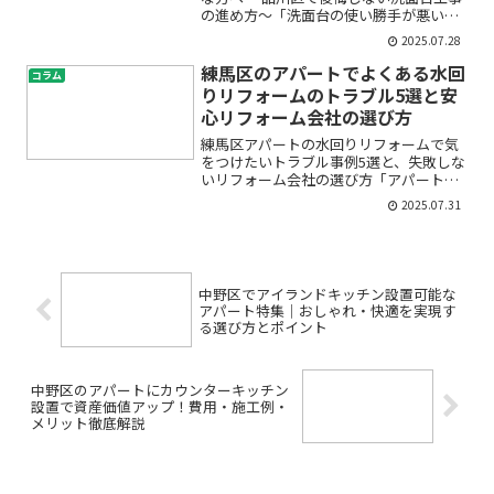
の進め方〜「洗面台の使い勝手が悪い」
「古くなって不便」「そろそろリフォー
2025.07.28
ムを考えたいけど、何から始めたらいい
かわからない」戸建て住宅にお住まい
練馬区のアパートでよくある水回
コラム
で、洗面台工事やリフォー...
りリフォームのトラブル5選と安
心リフォーム会社の選び方
練馬区アパートの水回りリフォームで気
をつけたいトラブル事例5選と、失敗しな
いリフォーム会社の選び方「アパートの
水回りをリフォームしたいけど、どんな
2025.07.31
トラブルが起きやすいの？」「信頼でき
る業者ってどうやって選べばいいの？」――
練馬区の賃貸アパー...
中野区でアイランドキッチン設置可能な
アパート特集｜おしゃれ・快適を実現す
る選び方とポイント
中野区のアパートにカウンターキッチン
設置で資産価値アップ！費用・施工例・
メリット徹底解説