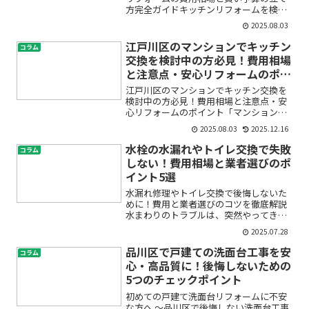
方完全ガイドキッチンリフォームを検討
しているけれど、「一体いくらかかる
2025.08.03
の？」「費用を安く抑えるコツはあ
る？」「信頼できるリフォーム会社をど
江戸川区のマンションでキッチン
コラム
う選べばいいの？」と、不安や疑...
交換を検討中の方必見！費用相場
と注意点・安心リフォームのポイ
ント
江戸川区のマンションでキッチン交換を
検討中の方必見！費用相場と注意点・安
心リフォームのポイント「マンションの
キッチンが古くなってきた」「使い勝手
2025.08.03
2025.12.16
や収納に不満がある」「リフォームした
いけど、費用や工事内容がよく分からな
水栓の水漏れやトイレ交換で失敗
コラム
くて不安…」江戸川区でマ...
しない！費用相場と業者選びのポ
イント5選
水漏れ修理やトイレ交換で後悔しないた
めに！費用と業者選びのコツを徹底解説
水まわりのトラブルは、突然やってきま
す。「水栓からポタポタと水漏れが止ま
2025.07.28
らない」「トイレが古くなってきたけれ
ど、交換やリフォームって費用はいく
品川区で戸建ての洗面台工事を安
コラム
ら？」「自分で直せるのか、...
心・高品質に！後悔しないための
5つのチェックポイント
初めての戸建て洗面台リフォームに不安
な方へ 〜品川区で後悔しない洗面台工事