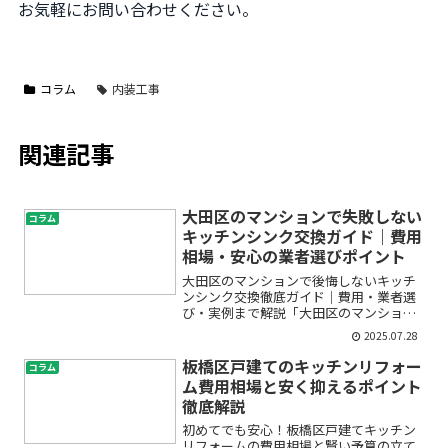
お気軽にお問い合わせください。
コラム
内装工事
関連記事
大田区のマンションで失敗しない
コラム
キッチンシンク交換ガイド｜費用
相場・安心の業者選びポイント
大田区のマンションで後悔しないキッチ
ンシンク交換徹底ガイド｜費用・業者選
び・実例まで解説「大田区のマンション
でキッチンシンクを交換したいけど、何
2025.07.28
から始めたらいいのか分からない」「費
用はいくらかかるの？」「失敗やトラブ
板橋区戸建てのキッチンリフォー
コラム
ルが心配…」そんな悩みを...
ム費用相場と安く抑えるポイント
徹底解説
初めてでも安心！板橋区戸建てキッチン
リフォームの費用相場と賢い予算の立て