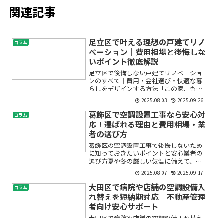
関連記事
足立区で叶える理想の戸建てリノ
コラム
ベーション｜費用相場と後悔しな
いポイント徹底解説
足立区で後悔しない戸建てリノベーショ
ンのすべて｜費用・会社選び・快適な暮
らしをデザインする方法「この家、もっ
と快適にできたら…」「古くなった我が
2025.08.03
2025.09.26
家を家族みんなが安心して暮らせる空間
にしたい」「でもリノベーションって一
葛飾区で空調設置工事なら安心対
コラム
体いくらかかるの？」「ど...
応！選ばれる理由と費用相場・業
者の選び方
葛飾区の空調設置工事で後悔しないため
に知っておきたいポイントと安心業者の
選び方夏や冬の厳しい気温に備えて、エ
アコンや空調設備の新設・交換を検討し
2025.08.07
2025.09.17
ている方は多いのではないでしょうか。
特に葛飾区で家庭用エアコン設置や業務
大田区で病院や店舗の空調設備入
コラム
用エアコン工事、空調設備...
れ替えを短納期対応｜不動産管理
者向け安心サポート
大田区で病院や店舗の空調設備入れ替え