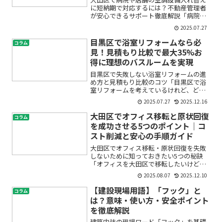
に短納期で対応するには？不動産管理者
が安心できるサポート徹底解説「病院や
店舗のエアコンを早く交換したいけど、
2025.07.27
工事が長引くと営業や運営に支障が出て
しまう…」「大田区エリアで信頼できる
目黒区で浴室リフォームなら必
コラム
業者を探したい」「不動産...
見！見積もり比較で最大35%お
得に理想のバスルームを実現
目黒区で失敗しない浴室リフォームの進
め方と見積もり比較のコツ「目黒区で浴
室リフォームを考えているけれど、どこ
に頼めばいいの？」「費用がどれくらい
2025.07.27
2025.12.16
かかるのか不安…」「見積もりはどうや
って比べれば本当にお得になるの？」そ
大田区でオフィス移転と原状回復
コラム
んな疑問や不安をお持ちで...
を成功させる5つのポイント｜コ
スト削減と安心の手順ガイド
大田区でオフィス移転・原状回復を失敗
しないために知っておきたい5つの秘訣
「オフィスを大田区で移転したいけど、
何から始めていいかわからない」「原状
2025.08.07
2025.12.10
回復の費用や手順が不安」「退去時にト
ラブルにならないか心配」——そんな悩
【建設現場用語】「フック」と
コラム
みをお持ちではありません...
は？意味・使い方・安全ポイント
を徹底解説
建築内装の現場ワード「フック」を基礎