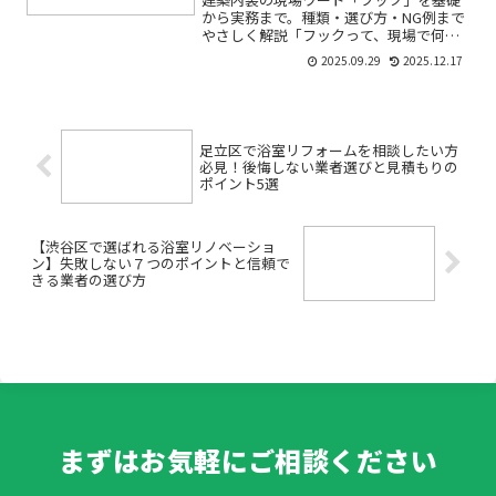
から実務まで。種類・選び方・NG例まで
やさしく解説「フックって、現場で何を
指しているの？」「S字フックとカラビ
2025.09.29
2025.12.17
ナの違いは？」「天井や石膏ボードに掛
けても大丈夫？」――そんな不安や疑問を抱
えて検索された方へ...
足立区で浴室リフォームを相談したい方
必見！後悔しない業者選びと見積もりの
ポイント5選
【渋谷区で選ばれる浴室リノベーショ
ン】失敗しない７つのポイントと信頼で
きる業者の選び方
まずはお気軽にご相談ください