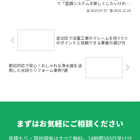
て「空調システムを新しくしたいけれ
ど、どこに頼めばいいかわからない」
2025.07.27
2025.12.16
「急なトラブルや入居前にすぐエアコン
を設置したい」「商業施設の空調工事っ
て何に注意すればいいの？」―...
足立区で浴室工事のクレームを防ぐ5つ
のポイントと信頼できる業者の選び方
即日対応で安心！おしゃれな浄水器を活
用した水回りリフォーム事例7選
まずはお気軽にご相談ください
見積もり・現地調査はすべて無料。24時間365日受け付