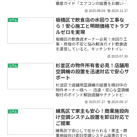
徹底ガイド「エアコンの設置をお願いし
たいけど、工事で失敗したらどうしよ
2025.08.06
2025.12.17
う」「費用がどれくらいかかるのか不
安」「どんな業者に頼めば安心？」空調
板橋区で飲食店の水回り工事な
コラム
設置工事を検討していると、こ...
ら！安心施工と明朗価格でトラブ
ルゼロを実現
板橋区の飲食店オーナー必見！水回り工
事・修理の不安と悩み解消ガイド飲食店
を運営していると、キッチンやトイレな
ど水回りのトラブルは避けて通れませ
2025.07.30
ん。「突然排水管が詰まった」「厨房の
水漏れが止まらない」「グリストラップ
杉並区の物件所有者必見！店舗用
コラム
の清掃はどうしたらいいの？...
空調機の設置を迅速対応で安心サ
ポート
杉並区で店舗用空調機の設置を検討中の
物件オーナー様へ ― 迅速・安心な空調機
取付のポイント解説店舗やテナントビ
ル、オフィスなどを所有されている方に
2025.07.27
2025.09.17
とって、「空調機設置」は避けて通れな
い大事な課題です。「新しくお店をオー
練馬区で家主も安心！商業施設向
コラム
プンしたいけれど、どん...
け空調システム設置を即日対応で
ご提案
練馬区で安心して任せられる！家主・商
業施設向け即日空調システム設置のすべ