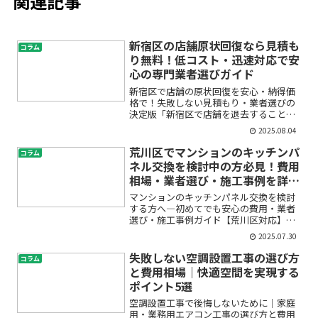
関連記事
新宿区の店舗原状回復なら見積も
コラム
り無料！低コスト・迅速対応で安
心の専門業者選びガイド
新宿区で店舗の原状回復を安心・納得価
格で！失敗しない見積もり・業者選びの
決定版「新宿区で店舗を退去することに
なったけれど、原状回復の費用や手順、
2025.08.04
信頼できる業者の選び方が分からなくて
不安…」「店舗原状回復の見積もりを取
荒川区でマンションのキッチンパ
コラム
ったら予想以上に高くて驚...
ネル交換を検討中の方必見！費用
相場・業者選び・施工事例を詳し
く解説
マンションのキッチンパネル交換を検討
する方へ―初めてでも安心の費用・業者
選び・施工事例ガイド【荒川区対応】
「キッチンの壁が汚れてきた」「掃除が
2025.07.30
大変」「そろそろリフォームしたいけど
費用や業者選びが不安」――そんな悩みをお
失敗しない空調設置工事の選び方
コラム
持ちではありませんか？...
と費用相場｜快適空間を実現する
ポイント5選
空調設置工事で後悔しないために｜家庭
用・業務用エアコン工事の選び方と費用