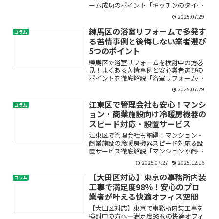
ーム成功のポイント「キッチンのタイル
が古くなってきた」「もっとおしゃれで
2025.07.29
掃除しやすいキッチンにしたい」。そん
な悩みをお持ちではありませんか？戸建
練馬区の浴室リフォームで多発す
コラム
て住宅のリフォームで特に...
る苦情事例と後悔しない業者選び
5つのポイント
練馬区で浴室リフォームを検討中の方必
見！よくある苦情事例と安心業者選びの
ポイントを徹底解説「浴室リフォームに
興味はあるけれど、トラブルやクレーム
2025.07.29
が心配…」「失敗や後悔をしたくない」――
そんな不安を抱えていませんか？実は、
江東区で管理会社も安心！マンシ
コラム
練馬区では浴室リフォ...
ョン・商業施設向け冷暖房機器の
スピード対応・設置サービス
江東区で管理会社も納得！マンション・
商業施設の冷暖房機器スピード対応＆設
置サービス徹底解説「マンションや商業
施設の冷暖房設備について、管理会社と
2025.07.27
2025.12.16
してトラブルや不具合が起きたらどうし
よう…」「入居者様やテナントからの要
【大田区対応】東京の事務所内装
コラム
望に素早く対応したいけど...
工事で満足度98％！安心のプロ
業者が叶える快適オフィス空間
【大田区対応】東京で事務所内装工事を
検討中の方へ―満足度98％の快適オフィ