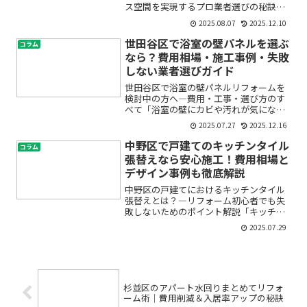
ス空間を実現するプロ業者選びの秘訣
「事務所の内装工事って、どこに頼むべ
2025.08.07
2025.12.10
き？」「費用やデザイン、工事中のトラ
ブルが心配…」そんな不安や疑問を抱え
世田谷区で浴室の壁パネルを選ぶ
コラム
ていませんか？大田区や東...
なら？費用相場・施工事例・失敗
しない業者選びガイド
世田谷区で浴室の壁パネルリフォームを
検討中の方へ―費用・工事・選び方のす
べて「浴室の壁にカビや汚れが気にな
る」「お掃除をもっとラクにしたい」
2025.07.27
2025.12.16
「リフォーム費用や工事内容が分からず
不安」世田谷区にお住まいの多くの方
中野区で戸建てのキッチンタイル
コラム
が、浴室の壁パネルについて同じ...
張替えなら安心施工！費用相場と
デザイン事例も徹底解説
中野区の戸建てにおけるキッチンタイル
張替えとは？―リフォーム初心者でも失
敗しないためのポイント解説「キッチン
のタイルが古くなってきた」「汚れやヒ
2025.07.29
ビが目立つ…」「リフォームってどう進
めればいいの？」――そんなお悩みをお持ち
の方も多いのではない...
杉並区のアパート水回りまとめてリフォ
ーム術｜費用削減＆入居率アップの秘訣