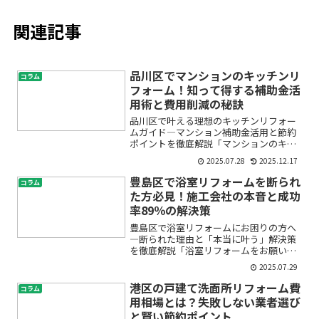
関連記事
品川区でマンションのキッチンリ
コラム
フォーム！知って得する補助金活
用術と費用削減の秘訣
品川区で叶える理想のキッチンリフォー
ムガイド―マンション補助金活用と節約
ポイントを徹底解説「マンションのキッ
チンをリフォームしたいけど、費用や手
2025.07.28
2025.12.17
続きが不安…」「補助金って本当に使え
るの？」そんなお悩みをお持ちではあり
豊島区で浴室リフォームを断られ
コラム
ませんか？特に品川区でマ...
た方必見！施工会社の本音と成功
率89％の解決策
豊島区で浴室リフォームにお困りの方へ
―断られた理由と「本当に叶う」解決策
を徹底解説「浴室リフォームをお願いし
たのに、業者から断られてしまった…」
2025.07.29
「老朽化や使い勝手をどうにかしたいの
に、このまま諦めるしかないの？」豊島
港区の戸建て洗面所リフォーム費
コラム
区でリフォームを検討する...
用相場とは？失敗しない業者選び
と賢い節約ポイント