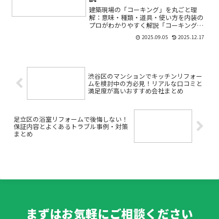
建築現場の「コーキング」を丸ごと理
解：意味・種類・道具・使い方を内装の
プロがわかりやすく解説「コーキングっ
て何？」「シーリングと何が違うの？」
2025.09.05
2025.12.17
「どこで使うのが正解？」——現場で飛
び交う言葉ほど、初心者にはつかみにく
いもの。この記事では、内装...
渋谷区のマンションでキッチンリフォー
ムを検討中の方必見！リアルな口コミと
満足度が高いおすすめ会社まとめ
足立区の浴室リフォームで後悔しない！
保証内容とよくあるトラブル事例・対策
まとめ
まずはお気軽にご相談ください