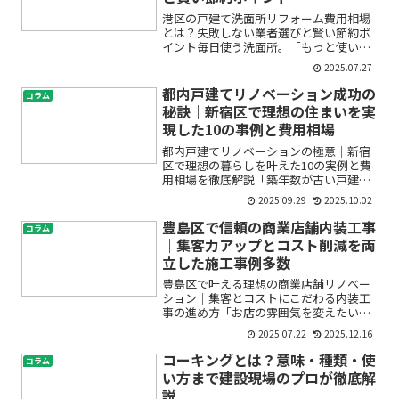
港区の戸建て洗面所リフォーム費用相場
とは？失敗しない業者選びと賢い節約ポ
イント毎日使う洗面所。「もっと使いや
すくしたい」「古くなったので新しくし
2025.07.27
たい」と考えたとき、最初に気になるの
はやはり費用や失敗しないリフォームの
都内戸建てリノベーション成功の
コラム
進め方ではないでしょうか...
秘訣｜新宿区で理想の住まいを実
現した10の事例と費用相場
都内戸建てリノベーションの極意｜新宿
区で理想の暮らしを叶えた10の実例と費
用相場を徹底解説「築年数が古い戸建て
をおしゃれに生まれ変わらせたい」「東
2025.09.29
2025.10.02
京・新宿区で快適な住まいを手に入れた
いけれど、どれくらい費用がかかる
豊島区で信頼の商業店舗内装工事
コラム
の？」「どんな業者に頼めば...
｜集客力アップとコスト削減を両
立した施工事例多数
豊島区で叶える理想の商業店舗リノベー
ション｜集客とコストにこだわる内装工
事の進め方「お店の雰囲気を変えたいけ
ど、どこから手をつけていいのかわから
2025.07.22
2025.12.16
ない…。」「内装工事って高そうだし、
失敗したらどうしよう…。」豊島区で商
コーキングとは？意味・種類・使
コラム
業店舗の改装・内装を考え...
い方まで建設現場のプロが徹底解
説