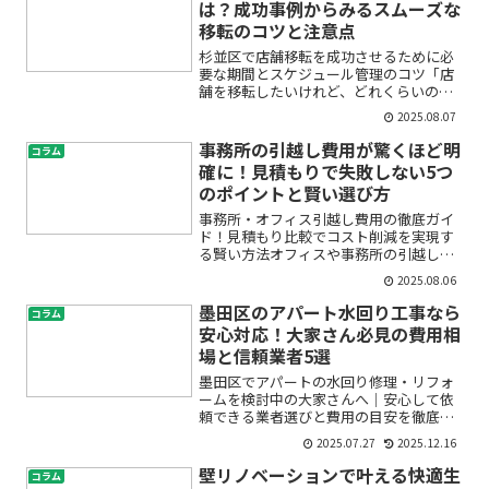
は？成功事例からみるスムーズな
移転のコツと注意点
杉並区で店舗移転を成功させるために必
要な期間とスケジュール管理のコツ「店
舗を移転したいけれど、どれくらいの期
間がかかるの？」「営業を止めたくない
2025.08.07
けど、スケジュールはどう立てればいい
んだろう…」「費用や準備のポイントも
事務所の引越し費用が驚くほど明
コラム
知りたいけど、何から手を...
確に！見積もりで失敗しない5つ
のポイントと賢い選び方
事務所・オフィス引越し費用の徹底ガイ
ド！見積もり比較でコスト削減を実現す
る賢い方法オフィスや事務所の引越しを
考えているけれど、「費用がどのくらい
2025.08.06
かかるのかわからない」「業者ごとの見
積もりがバラバラで不安」「コストをで
墨田区のアパート水回り工事なら
コラム
きるだけ抑えたい」…そん...
安心対応！大家さん必見の費用相
場と信頼業者5選
墨田区でアパートの水回り修理・リフォ
ームを検討中の大家さんへ｜安心して依
頼できる業者選びと費用の目安を徹底解
説アパートを所有・管理していると、キ
2025.07.27
2025.12.16
ッチンやトイレ、浴室といった水回りの
トラブルや老朽化は避けて通れません。
壁リノベーションで叶える快適生
コラム
「いくらかかるの？」「信...