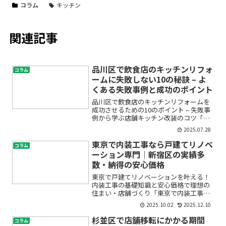
コラム
キッチン
関連記事
品川区で飲食店のキッチンリフォ
コラム
ームに失敗しない10の秘訣 – よ
くある失敗事例と成功のポイント
品川区で飲食店のキッチンリフォームを
成功させるための10のポイント – 失敗事
例から学ぶ店舗キッチン改装のコツ「品
川区でお店のキッチンをリフォームした
2025.07.28
いけど、どこから手をつければ良いのか
わからない」「費用が思った以上にかか
東京で内装工事なら戸建てリノベ
コラム
りそうで不安」「失...
ーション専門｜新宿区の実績多
数・納得の安心価格
東京で戸建てリノベーションを叶える！
内装工事の基礎知識と安心価格で理想の
住まい・店舗づくり「東京で内装工事を
検討しているけれど、何から始めればい
2025.10.02
2025.12.10
いの？」「戸建てリノベーションは費用
や業者選びが不安…」「新宿区で実績豊
杉並区で店舗移転にかかる期間
コラム
富な信頼できる会社に頼み...