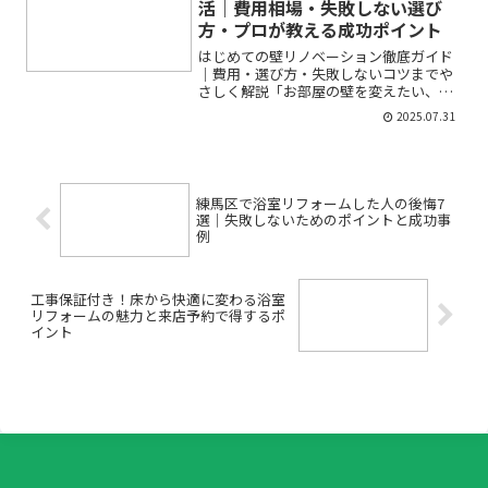
活｜費用相場・失敗しない選び
方・プロが教える成功ポイント
はじめての壁リノベーション徹底ガイド
｜費用・選び方・失敗しないコツまでや
さしく解説「お部屋の壁を変えたい、で
も何から始めればいいの？」「賃貸でも
2025.07.31
壁リノベーションはできる？」「DIYと業
者どちらがいい？」など、室内壁のリノ
ベーションに興味はあ...
練馬区で浴室リフォームした人の後悔7
選｜失敗しないためのポイントと成功事
例
工事保証付き！床から快適に変わる浴室
リフォームの魅力と来店予約で得するポ
イント