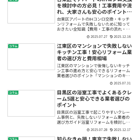
う、やさしく丁寧に手順...
を検討中の方必見！工事費用や流
れ、大家さんも安心のポイント解
説
台東区アパートのIHコンロ交換・キッチ
ンリフォームで失敗しないために知って
おきたい全知識【費用・工事の流れ・注
意点まで徹底解説】アパートのキッチン
2025.07.27
2025.12.16
が古くなってきて、「そろそろIHコンロ
へ交換したい」「使い勝手の良いクッキ
江東区のマンションで失敗しない
コラム
ングヒーターを導入し...
キッチン工事！安心リフォーム業
者の選び方と費用相場
江東区のマンションで後悔しないキッチ
ン工事の進め方と安心できるリフォーム
業者選びのポイント「マンションのキッ
チンをもっと使いやすくしたい…」「江
2025.07.31
東区で信頼できる業者が分からない」
「費用はいくらかかるの？」キッチンリ
目黒区の浴室工事でよくあるクレ
コラム
フォームやキッチン工事を考...
ーム5選と安心できる業者選びの
ポイント
目黒区の浴室工事で起こりやすいクレー
ム事例と、失敗しないリフォーム業者の
選び方ガイド浴室リフォームを検討して
いるけれど、「工事中にトラブルが起き
2025.07.28
2025.12.17
たらどうしよう」「業者との行き違いで
後悔したくない」—そんな不安を抱えて
知らなきゃ損！東京で失敗しない
コラム