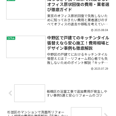
いませんか？特に目黒区の...
オフィス原状回復の費用・業者選
び徹底ガイド
東京のオフィス原状回復で失敗しないた
めに知っておきたい費用と業者選びのす
べてオフィスの退去や移転を考えている
と、「原状回復って何をすればいい
2025.08.04
の？」「費用はどれくらいかかるの？」
「業者選びで失敗したくない！」そんな
中野区で戸建てのキッチンタイル
コラム
不安や疑問を感じていませんか...
張替えなら安心施工！費用相場と
デザイン事例も徹底解説
中野区の戸建てにおけるキッチンタイル
張替えとは？―リフォーム初心者でも失
敗しないためのポイント解説「キッチン
のタイルが古くなってきた」「汚れやヒ
2025.07.29
ビが目立つ…」「リフォームってどう進
めればいいの？」――そんなお悩みをお
持ちの方も多いのではない...
板橋区の浴室工事で追加費用が発生しや
すい事例5選と安心リフォームのコツ
杉並区のマンションで洗面所リフォー
ム！相場や費用を徹底解説【失敗しない