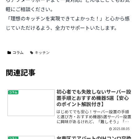
軽にご相談ください。
「理想のキッチンを実現できてよかった！」と心から感
じていただけるよう、全力でサポートいたします。
コラム
キッチン
関連記事
初心者でも失敗しないサーバー設
コラム
置手順とおすすめ機器5選【安心
のポイント解説付き】
はじめてでも安心！サーバー設置の手順
と選び方・おすすめ機器5選サーバー設置
に興味があるけれど、「難しそう」「何
から始めればいいかわからない」と悩ん
2025.08.05
でいませんか？この記事では、初心者の
方でも安心してサーバーを設置できるよ
台東区でアパートのIHコンロ交換
コラム