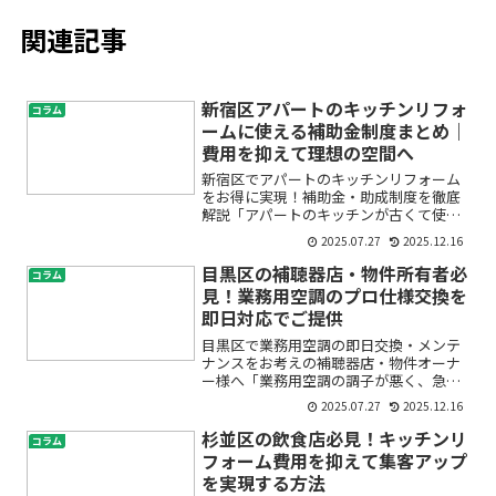
関連記事
新宿区アパートのキッチンリフォ
コラム
ームに使える補助金制度まとめ｜
費用を抑えて理想の空間へ
新宿区でアパートのキッチンリフォーム
をお得に実現！補助金・助成制度を徹底
解説「アパートのキッチンが古くて使い
づらい」「リフォームしたいけど費用が
2025.07.27
2025.12.16
心配」「補助金や助成金って本当に使え
るの？」――こんなお悩みをお持ちではあり
目黒区の補聴器店・物件所有者必
コラム
ませんか？新宿区では...
見！業務用空調のプロ仕様交換を
即日対応でご提供
目黒区で業務用空調の即日交換・メンテ
ナンスをお考えの補聴器店・物件オーナ
ー様へ「業務用空調の調子が悪く、急な
トラブルに困っている」「補聴器店の快
2025.07.27
2025.12.16
適な環境を維持したい」「物件を管理し
ているけれど、どこに頼むべきか分から
杉並区の飲食店必見！キッチンリ
コラム
ない」——こうしたお悩み...
フォーム費用を抑えて集客アップ
を実現する方法