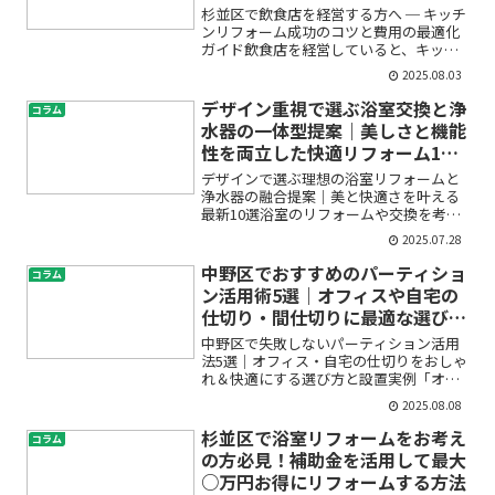
杉並区で飲食店を経営する方へ ─ キッチ
ンリフォーム成功のコツと費用の最適化
ガイド飲食店を経営していると、キッチ
ンや厨房の老朽化、使い勝手の悪さ、衛
2025.08.03
生面の不安など、さまざまな悩みが尽き
ませんよね。「リフォームしたいけれ
デザイン重視で選ぶ浴室交換と浄
コラム
ど、費用がどれくらいか...
水器の一体型提案｜美しさと機能
性を両立した快適リフォーム10
選
デザインで選ぶ理想の浴室リフォームと
浄水器の融合提案｜美と快適さを叶える
最新10選浴室のリフォームや交換を考え
始めたとき、「せっかくならデザイン性
2025.07.28
にもこだわりたい」「機能面も妥協した
くない」「水回り全体をおしゃれにアッ
中野区でおすすめのパーティショ
コラム
プグレードしたい」と感...
ン活用術5選｜オフィスや自宅の
仕切り・間仕切りに最適な選び方
と設置アイデア
中野区で失敗しないパーティション活用
法5選｜オフィス・自宅の仕切りをおしゃ
れ＆快適にする選び方と設置実例「オフ
ィスのレイアウトを変えたいけど、どう
2025.08.08
仕切ればいいかわからない」「自宅のワ
ークスペースを分けたいけど、スペース
杉並区で浴室リフォームをお考え
コラム
が狭くて不安」——そん...
の方必見！補助金を活用して最大
○万円お得にリフォームする方法