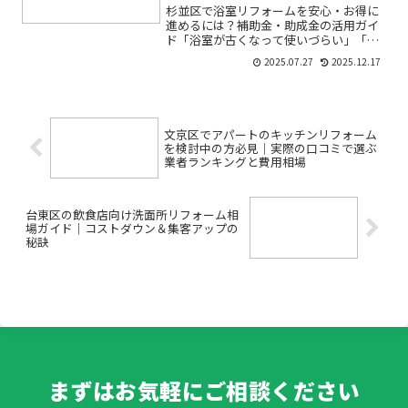
杉並区で浴室リフォームを安心・お得に
進めるには？補助金・助成金の活用ガイ
ド「浴室が古くなって使いづらい」「高
齢の家族の安全を考えたい」「リフォー
2025.07.27
2025.12.17
ムしたいけど費用が心配…」――そんなお悩
みはありませんか？杉並区では、浴室リ
フォームにかかる費用...
文京区でアパートのキッチンリフォーム
を検討中の方必見｜実際の口コミで選ぶ
業者ランキングと費用相場
台東区の飲食店向け洗面所リフォーム相
場ガイド｜コストダウン＆集客アップの
秘訣
まずはお気軽にご相談ください