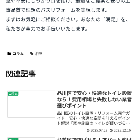
望や不安にしっかり耳を傾け、最適なご提案と安心の工
事品質で理想のバスリフォームを実現します。
まずはお気軽にご相談ください。あなたの「満足」を、
私たちが全力でお手伝いいたします。
コラム
浴室
関連記事
品川区で安心・快適なトイレ設置
コラム
なら！費用相場と失敗しない業者
選びポイント
品川区のトイレ設置・リフォーム完全ガ
イド｜安心・快適な空間を叶えるポイン
ト解説「家や施設のトイレが使いづら
い」「バリアフリーにしたいけど何から
2025.07.27
2025.12.16
始めれば良いかわからない」「費用や業
者選びで失敗したくない」──こうした
杉並区で選ばれる！アパート向け