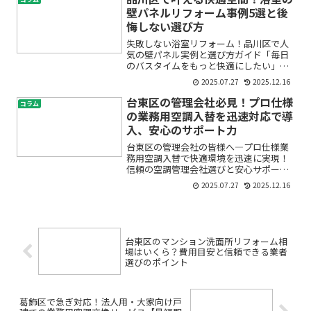
アウト変更ってどこまで可...
壁パネルリフォーム事例5選と後
悔しない選び方
失敗しない浴室リフォーム！品川区で人
気の壁パネル実例と選び方ガイド「毎日
のバスタイムをもっと快適にしたい」
「古くなった浴室のカビや汚れが気にな
2025.07.27
2025.12.16
る…」「品川区で浴室リフォームをした
いけれど、どんな壁パネルがいいの？」
台東区の管理会社必見！プロ仕様
コラム
そんなお悩みをお持ちではあ...
の業務用空調入替を迅速対応で導
入、安心のサポート力
台東区の管理会社の皆様へ―プロ仕様業
務用空調入替で快適環境を迅速に実現！
信頼の空調管理会社選びと安心サポート
のすべて「空調設備の老朽化が進んでい
2025.07.27
2025.12.16
るけれど、何から手を付ければいいのか
わからない」「エアコンの調子が悪く、
入居者やテナントからクレ...
台東区のマンション洗面所リフォーム相
場はいくら？費用目安と信頼できる業者
選びのポイント
葛飾区で急ぎ対応！法人用・大家向け戸