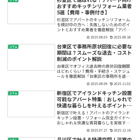
コラム
お悩みをお持ちではありませ...
おすすめキッチンリフォーム業者
5選【費用・事例付き】
杉並区でアパートのキッチンリフォーム
を検討中の方へ：失敗しないためのポイ
ントとおすすめ業者を徹底解説「アパー
トのキッチンが古くて使いづらい」「賃
2025.08.03
2025.08.18
貸物件の価値を高めたいけど、リフォー
ムって難しそう」——そんなお悩みをお
台東区で事務所原状回復に必要な
コラム
持ちではありませんか？杉...
期間は？スムーズな退去・コスト
削減のポイント解説
台東区でオフィス退去時の原状回復期間
はどれくらい？費用・手続き・スケジュ
ールを徹底解説「台東区の事務所を退去
したいけど、原状回復って具体的に何を
2025.08.09
2025.11.02
すればいいんだろう？」「どれくらいの
期間がかかるの？費用は高いのかな…」
新宿区でアイランドキッチン設置
コラム
と悩んでいませんか。オフ...
可能なアパート特集｜おしゃれで
快適な暮らしを叶えるポイント5
選
新宿区で叶える！アパートのアイランド
キッチン設置・リフォーム完全ガイド〜
おしゃれ＆快適な賃貸暮らしを実現する
ヒント〜「賃貸アパートでもおしゃれな
2025.07.27
2025.12.16
アイランドキッチンに憧れるけど、実際
に設置できるの？」「リフォームやレイ
品川区で叶える快適空間！浴室の
コラム