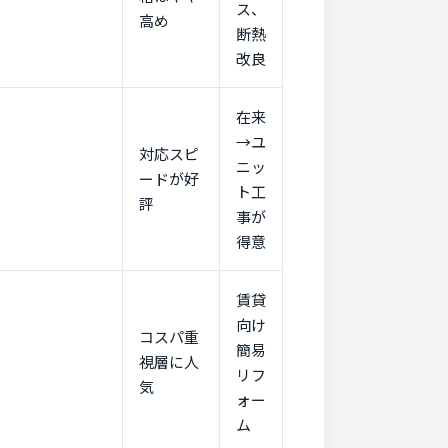
ス、
高め
断熱
改良
在来
→ユ
対応スピ
ニッ
ードが好
ト工
評
事が
得意
賃貸
向け
コスパ重
簡易
視層に人
リフ
気
ォー
ム