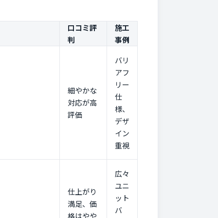
口コミ評
施工
判
事例
バリ
アフ
リー
細やかな
仕
対応が高
様、
評価
デザ
イン
重視
広々
ユニ
仕上がり
ット
満足、価
バ
格はやや