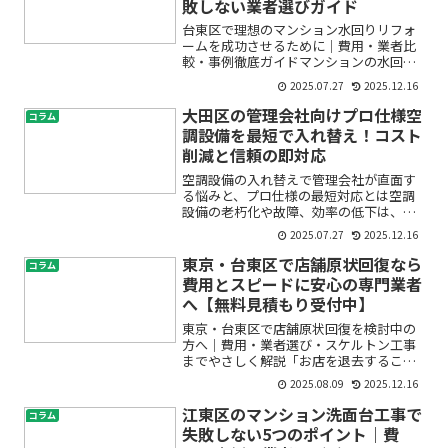
敗しない業者選びガイド
台東区で理想のマンション水回りリフォ
ームを成功させるために｜費用・業者比
較・事例徹底ガイドマンションの水回り
リフォームを検討しているけれど、「費
2025.07.27
2025.12.16
用はどれくらいかかる？」「業者選びで
失敗しないには？」「台東区に合った事
大田区の管理会社向けプロ仕様空
コラム
例や補助金は？」など、不...
調設備を最短で入れ替え！コスト
削減と信頼の即対応
空調設備の入れ替えで管理会社が直面す
る悩みと、プロ仕様の最短対応とは空調
設備の老朽化や故障、効率の低下は、管
理会社やオーナー様にとって頭の痛い問
2025.07.27
2025.12.16
題です。「急なトラブルで入居者からク
レームが来てしまった」「修理や入れ替
東京・台東区で店舗原状回復なら
コラム
えのコストが高く、できる...
費用とスピードに安心の専門業者
へ【無料見積もり受付中】
東京・台東区で店舗原状回復を検討中の
方へ｜費用・業者選び・スケルトン工事
までやさしく解説「お店を退去すること
になったけれど、原状回復って何から始
2025.08.09
2025.12.16
めればいいの？」「費用や業者選びで失
敗したくない…」——そんな不安や疑問
江東区のマンション洗面台工事で
コラム
を抱えていませんか？東京...
失敗しない5つのポイント｜費