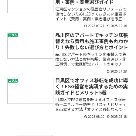
用・事例・業者選びガイド
江東区マンションの洗面台リフォームで
後悔しないために知っておきたい重要ポ
イント【費用・実例・業者選びを徹底解
説】「マンションの洗面台が古くなって
2025.07.27
2025.12.16
きた」「江東区で洗面台工事を考えてい
るけれど、費用や手続きが不安」「どん
品川区のアパートでキッチン床張
コラム
な業者に頼めば安心なの？...
替えなら費用も施工事例も丸わか
り！失敗しない選び方とポイント
品川区アパートのキッチン床張替えで失
敗しない方法と費用相場、業者選び・施
工事例まで徹底解説アパートのキッチン
床が古くなったり、傷や汚れが目立って
2025.07.28
きたりすると「そろそろ張替えが必要か
な？」と悩みますよね。特に品川区のア
目黒区でオフィス移転を成功に導
コラム
パートで、入居者の満足度...
く！ESG経営を実現するための実
践ガイドとメリット5選
目黒区でESG経営を叶えるオフィス移転
術―エネルギー効率とサステナビリティ
を両立する方法「オフィス移転なんて、
ただ場所を変えるだけでしょ？」そう考
2025.08.10
2025.08.18
えていませんか？特に目黒区でこれから
オフィス移転を検討しているみなさま。
実は、このタイミングこ...