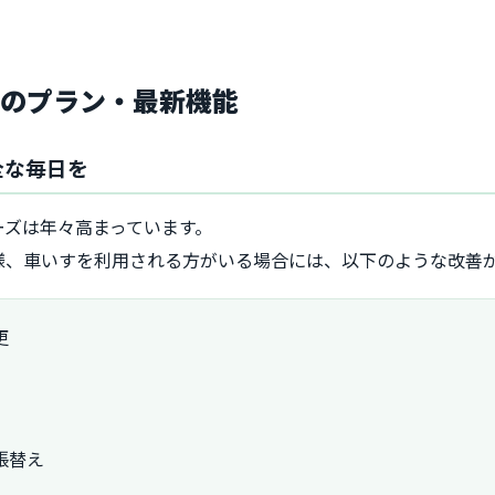
気のプラン・最新機能
全な毎日を
ーズは年々高まっています。
様、車いすを利用される方がいる場合には、以下のような改善
更
）
張替え