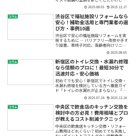
どの業者に頼めばいいのか不安」「家庭
2025.08.05
2025.12.17
用エアコンの取り付けも、工事費用やト
ラブルが心配」「渋谷区で信頼できる空
渋谷区で福祉施設リフォームなら
コラム
調工事業者は？」——この...
安心！補助金活用と専門業者の選
び方・事例10選
渋谷区で安心の福祉施設リフォームを実
現するために ― バリアフリー改修や手す
り設置、車椅子対応、高齢者向けリニュ
ーアルのポイント完全ガイド福祉施設の
2025.08.05
リフォームをご検討中の皆さま、「どこ
に相談したら良いの？」「どんな工事が
新宿区のトイレ交換・水漏れ修理
コラム
必要？」「費用や補助...
なら信頼のプロに！最短30分で
迅速対応・安心価格
初めてでも安心！新宿区でトイレ交換・
水漏れ修理を検討している方へ徹底ガイ
ド「トイレの水漏れが止まらない」「急
なトラブルで困っている」「新宿区で信
2025.07.26
2025.12.16
頼できるトイレ修理業者を探したい」。
そんな不安や疑問を抱えて検索された方
中央区で飲食店のキッチン交換を
コラム
も多いのではないでしょう...
検討中の方必見！費用相場とプロ
が教えるコスト削減テクニック
中央区の飲食店キッチン交換・リフォー
ム費用はどれくらい？初めてでも失敗し
ないポイントとコストダウン術飲食店の