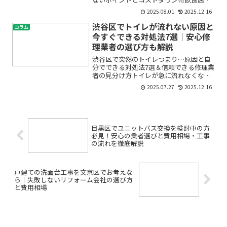
キッチンや厨房をリフォームしたい、設
2025.08.01
2025.12.16
備を交換したい…と思っても、実際どの
くらい費用がかかるのか分からず、不安
渋谷区でトイレが流れない原因と
コラム
を感じていませんか？特に...
今すぐできる対処法7選｜安心修
理業者の選び方も解説
渋谷区で突然のトイレつまり…原因と自
分でできる対処法7選＆信頼できる修理業
者の見分け方トイレが急に流れなくなっ
たり、つまりが発生するととても不安で
2025.07.27
2025.12.16
すよね。「水が溢れそう」「どうしよ
う…」と慌ててしまう方も多いのではな
いでしょうか。特に渋谷区...
目黒区でユニットバス交換を検討中の方
必見！安心の業者選びと費用相場・工事
の流れを徹底解説
戸建ての洗面台工事を文京区でお考えな
ら｜失敗しないリフォーム会社の選び方
と費用相場