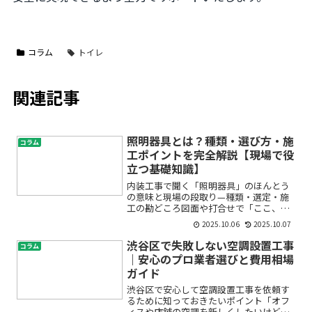
コラム
トイレ
関連記事
照明器具とは？種類・選び方・施
コラム
工ポイントを完全解説【現場で役
立つ基礎知識】
内装工事で聞く「照明器具」のほんとう
の意味と現場の段取り—種類・選定・施
工の勘どころ図面や打合せで「ここ、照
明器具どうする？」「器具付けは来週
2025.10.06
2025.10.07
で」なんて会話、よく聞きませんか。初
めての方には、照明の言葉が似ていて混
渋谷区で失敗しない空調設置工事
コラム
乱しやすいもの。この記事で...
｜安心のプロ業者選びと費用相場
ガイド
渋谷区で安心して空調設置工事を依頼す
るために知っておきたいポイント「オフ
ィスや店舗の空調を新しくしたいけど、