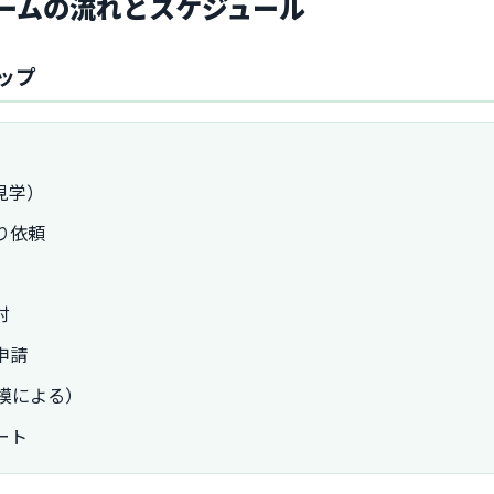
ームの流れとスケジュール
ップ
見学）
り依頼
討
申請
規模による）
ート