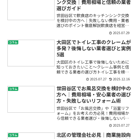
ンク交換｜費用相場と信頼の業者
選びガイド
世田谷区で飲食店のキッチンシンク交換
を検討中の方へ｜失敗しない費用・業者
選びのポイント徹底解説飲食店を経営し
ていると、「キッチンシンクが古くなっ
2025.07.29
てきた」「水漏れやサビが気になる」
「もっと使いやすいシンクにしたい」と
大田区でトイレ工事のクレームが
コラム
いった悩みはつきものです。...
多発？後悔しない業者選びと実例
5選
大田区のトイレ工事で後悔しないために
知っておきたいこと～クレーム事例と信
頼できる業者の選び方トイレ工事を検討
しているけれど、「工事後に水漏れやト
2025.07.27
2025.12.16
ラブルが発生しないか不安…」「クレー
ムが多いと聞いて心配」「どんな業者を
世田谷区でお風呂交換を検討中の
コラム
選べば失敗しないの？」と...
方へ｜費用相場・安心業者の選び
方・失敗しないリフォーム術
世田谷区で「お風呂交換」や「浴室リフ
ォーム」をお考えの方必見！費用相場か
ら信頼できる業者選び・後悔しないバス
ルームリノベの進め方「お風呂が古くな
2025.07.27
ってきたけど、どのくらい費用がかかる
の？」「信頼できるお風呂交換業者をど
北区の管理会社必見｜商業施設向
コラム
う選べばいいの？」「浴室...