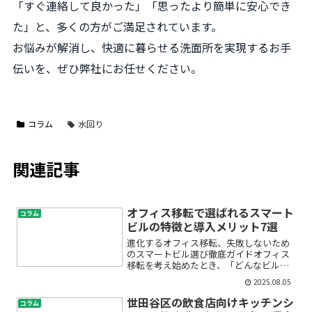
「すぐ連絡して良かった」「思ったより簡単に安心でき
た」と、多くの方がご満足されています。
お悩みが解消し、快適に暮らせる洗面所を実現するお手
伝いを、ぜひ弊社にお任せください。
コラム
水回り
関連記事
オフィス移転で選ばれるスマート
コラム
ビルの特徴と導入メリット7選
進化するオフィス移転、失敗しないため
のスマートビル選び徹底ガイドオフィス
移転を考え始めたとき、「どんなビルに
入れば働きやすいのか」「最新の設備は
2025.08.05
本当に必要なのか」など、不安や疑問が
たくさんわいてきませんか？特に最近注
世田谷区の飲食店向けキッチンシ
コラム
目されている“スマートビ...