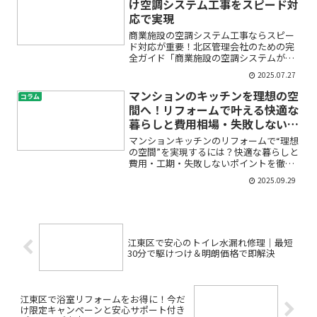
け空調システム工事をスピード対
応で実現
商業施設の空調システム工事ならスピー
ド対応が重要！北区管理会社のための完
全ガイド「商業施設の空調システムが急
にトラブルを起こしてしまった」「修理
2025.07.27
やメンテナンスにどこへ依頼すればいい
か分からない」「省エネや換気システム
マンションのキッチンを理想の空
コラム
も気になるけど、何から手...
間へ！リフォームで叶える快適な
暮らしと費用相場・失敗しないポ
イント
マンションキッチンのリフォームで“理想
の空間”を実現するには？快適な暮らしと
費用・工期・失敗しないポイントを徹底
解説「毎日の料理がもっと楽しくなるキ
2025.09.29
ッチンにしたい」「狭いマンションでも
収納を増やしたい」「リフォームの費用
や工期が心配」…そん...
江東区で安心のトイレ水漏れ修理｜最短
30分で駆けつけ＆明朗価格で即解決
江東区で浴室リフォームをお得に！今だ
け限定キャンペーンと安心サポート付き