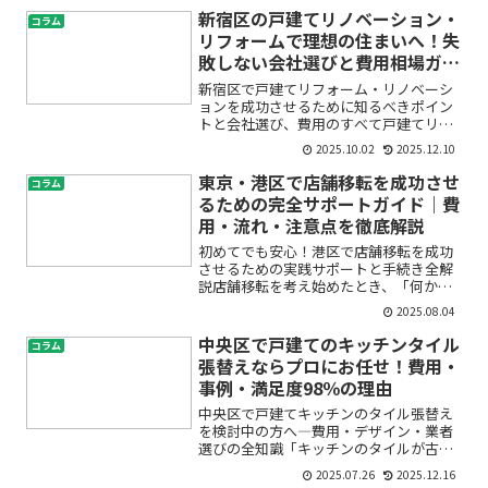
な？」「ユニットバスやシステムバスっ
新宿区の戸建てリノベーション・
コラム
て何が違うの？費用や工事期...
リフォームで理想の住まいへ！失
敗しない会社選びと費用相場ガイ
ド
新宿区で戸建てリフォーム・リノベーシ
ョンを成功させるために知るべきポイン
トと会社選び、費用のすべて戸建てリフ
ォームやリノベーションを新宿区で考え
2025.10.02
2025.12.10
ているけれど、「何から始めれば良
い？」「どの会社に相談すれば失敗しな
東京・港区で店舗移転を成功させ
コラム
い？」「費用はいくらくらい？...
るための完全サポートガイド｜費
用・流れ・注意点を徹底解説
初めてでも安心！港区で店舗移転を成功
させるための実践サポートと手続き全解
説店舗移転を考え始めたとき、「何から
手を付けていいかわからない」「費用や
2025.08.04
手続きが不安」「港区での店舗移転は特
別難しいの？」といった疑問や不安を持
中央区で戸建てのキッチンタイル
コラム
つ方は多いのではないでし...
張替えならプロにお任せ！費用・
事例・満足度98％の理由
中央区で戸建てキッチンのタイル張替え
を検討中の方へ―費用・デザイン・業者
選びの全知識「キッチンのタイルが古く
てお手入れが大変…」「中央区で信頼で
2025.07.26
2025.12.16
きるリフォーム業者を知りたい」「費用