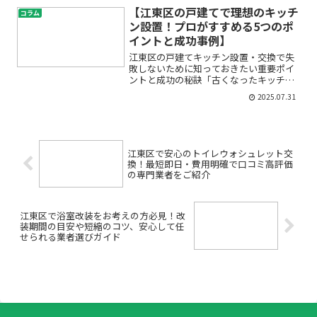
やデザインの選び方がわからなくて不
【江東区の戸建てで理想のキッチ
コラム
安」──こうしたお悩みはあ...
ン設置！プロがすすめる5つのポ
イントと成功事例】
江東区の戸建てキッチン設置・交換で失
敗しないために知っておきたい重要ポイ
ントと成功の秘訣「古くなったキッチン
を新しくしたい」「家事動線をもっと良
2025.07.31
くしたい」「おしゃれなシステムキッチ
ンに憧れる」――そんな気持ちで、キッチン
リフォームや交換を考...
江東区で安心のトイレウォシュレット交
換！最短即日・費用明確で口コミ高評価
の専門業者をご紹介
江東区で浴室改装をお考えの方必見！改
装期間の目安や短縮のコツ、安心して任
せられる業者選びガイド