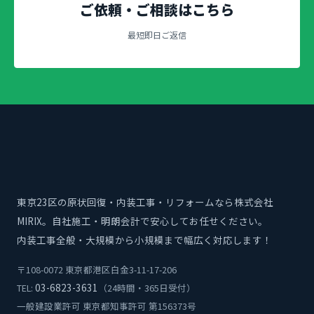
ご依頼・ご相談はこちら
最短即日ご返信
東京23区の原状回復・内装工事・リフォームなら株式会社
MIRIX。自社施工・明朗会計で安心してお任せください。
内装工事全般・大規模から小規模まで幅広く対応します！
〒108-0072 東京都港区白金3-11-17-206
03-6823-3631
TEL:
（24時間・365日受付）
一般建設業許可 東京都知事許可 第156373号