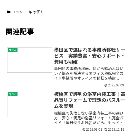
コラム
水回り
関連記事
墨田区で選ばれる事務所移転サー
コラム
ビス｜実績豊富・安心サポート・
費用も明確
墨田区の事務所移転、何から始めればい
い？悩みを解決するオフィス移転完全ガ
イド事務所やオフィスの移転を検討して
いるけれど、「何から手をつけていいか
2025.08.09
分からない」「費用がどれくらいかかる
の？」「信頼できる引越し業者はどう選
板橋区で評判の浴室内装工事｜高
コラム
べばいい？」といった悩み...
品質リフォームで理想のバスルー
ムを実現
板橋区で失敗しない浴室内装工事の選び
方｜安心・満足の浴室リフォーム完全ガ
イド「毎日使うお風呂だから、もっと快
適でキレイな空間にしたい」「カビや汚
2025.08.01
2025.12.16
れが目立つし、そろそろリフォームか