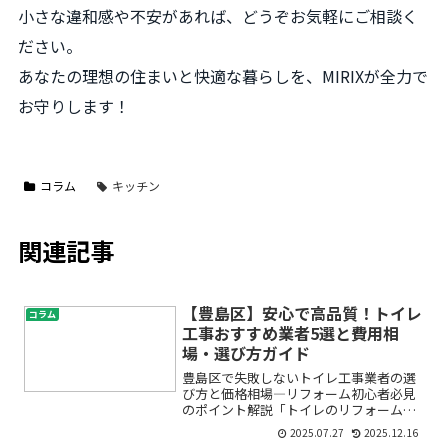
小さな違和感や不安があれば、どうぞお気軽にご相談く
ださい。
あなたの理想の住まいと快適な暮らしを、MIRIXが全力で
お守りします！
コラム
キッチン
関連記事
【豊島区】安心で高品質！トイレ
コラム
工事おすすめ業者5選と費用相
場・選び方ガイド
豊島区で失敗しないトイレ工事業者の選
び方と価格相場―リフォーム初心者必見
のポイント解説「トイレのリフォームを
考えているけれど、どの業者を選べばい
2025.07.27
2025.12.16
いかわからない」「価格が高すぎたり、