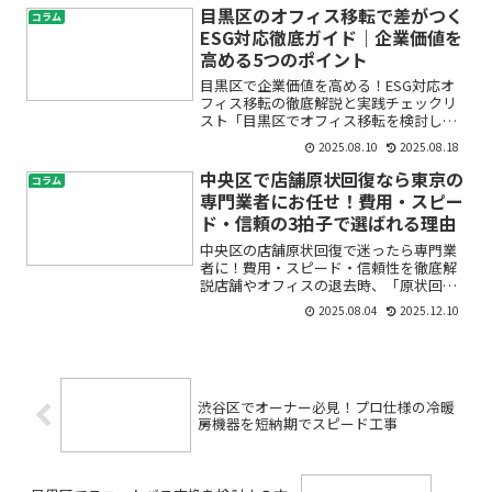
設備まで、選択肢が多すぎて迷ってしま
目黒区のオフィス移転で差がつく
コラム
いますよね。せっかくの...
ESG対応徹底ガイド｜企業価値を
高める5つのポイント
目黒区で企業価値を高める！ESG対応オ
フィス移転の徹底解説と実践チェックリ
スト「目黒区でオフィス移転を検討して
いるけれど、環境配慮やESG対応って何
2025.08.10
2025.08.18
をすればいいの？」「サステナビリティ
や省エネルギーも気になるし、働き方改
中央区で店舗原状回復なら東京の
コラム
革や社員の健康も大切...
専門業者にお任せ！費用・スピー
ド・信頼の3拍子で選ばれる理由
中央区の店舗原状回復で迷ったら専門業
者に！費用・スピード・信頼性を徹底解
説店舗やオフィスの退去時、「原状回復
って何から始めたらいいの？」「費用は
2025.08.04
2025.12.10
いくらかかる？」「信頼できる業者はど
う選ぶべき？」といった不安や疑問をお
持ちの方は多いのではない...
渋谷区でオーナー必見！プロ仕様の冷暖
房機器を短納期でスピード工事