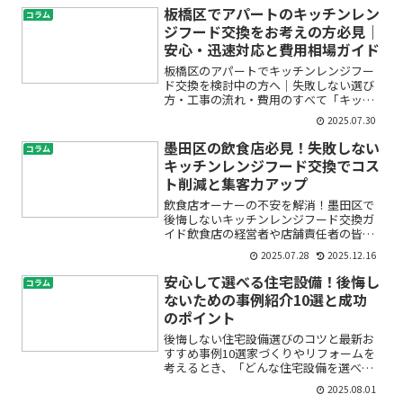
あとから追加費用が発生したりしないか
板橋区でアパートのキッチンレン
コラム
不安」――そんな悩みをお...
ジフード交換をお考えの方必見｜
安心・迅速対応と費用相場ガイド
板橋区のアパートでキッチンレンジフー
ド交換を検討中の方へ｜失敗しない選び
方・工事の流れ・費用のすべて「キッチ
ンの換気扇が急に動かなくなった」「ア
2025.07.30
パートのレンジフードが古くてうるさ
い」「交換工事って何から始めるの？」
墨田区の飲食店必見！失敗しない
コラム
といったお悩みをお持ちでは...
キッチンレンジフード交換でコス
ト削減と集客力アップ
飲食店オーナーの不安を解消！墨田区で
後悔しないキッチンレンジフード交換ガ
イド飲食店の経営者や店舗責任者の皆さ
ま、「厨房の換気扇がうるさい」「レン
2025.07.28
2025.12.16
ジフードの吸い込みが悪い」「油汚れが
落ちない」「換気設備の故障が心配」な
安心して選べる住宅設備！後悔し
コラム
ど、日々の業務でお困りで...
ないための事例紹介10選と成功
のポイント
後悔しない住宅設備選びのコツと最新お
すすめ事例10選家づくりやリフォームを
考えるとき、「どんな住宅設備を選べば
後悔しないのだろう」と悩んでいません
2025.08.01
か？キッチンやお風呂、窓やリビングの