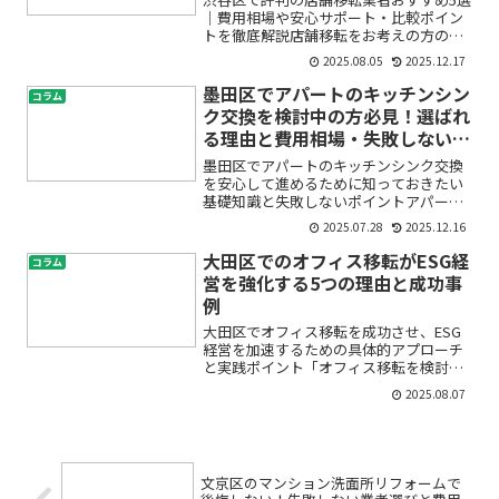
｜費用相場や安心サポート・比較ポイン
トを徹底解説店舗移転をお考えの方の中
には、「渋谷区で信頼できる店舗移転業
2025.08.05
2025.12.17
者はどこ？」「費用がどれくらいかかる
のか心配」「業者選びで失敗したくな
墨田区でアパートのキッチンシン
コラム
い」など、たくさんの不安...
ク交換を検討中の方必見！選ばれ
る理由と費用相場・失敗しない業
者選びのコツ
墨田区でアパートのキッチンシンク交換
を安心して進めるために知っておきたい
基礎知識と失敗しないポイントアパート
のキッチンシンク交換や水回りのリフォ
2025.07.28
2025.12.16
ームを考えているけれど、何から始めた
らよいのか、費用や手順、信頼できる業
大田区でのオフィス移転がESG経
コラム
者の選び方が分からず不安...
営を強化する5つの理由と成功事
例
大田区でオフィス移転を成功させ、ESG
経営を加速するための具体的アプローチ
と実践ポイント「オフィス移転を検討し
ているが、ESG経営やサステナビリティ
2025.08.07
とどう結びつければよいのかわからな
い」「大田区での移転が自社にどんなメ
リットをもたらすのか不...
文京区のマンション洗面所リフォームで