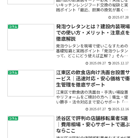
いキッチンレンジフード交換の秘訣と実
践ポイント「最近、厨房の換気が悪くな
ってきた気がする」「レンジフードのメ
2025.07.28
ンテナンスってどうすればいいの？」
「交換や清掃にどれくらい費用や手間が
発泡ウレタンとは？建設内装現場
コラム
かかるのか不安…」このよう...
での使い方・メリット・注意点を
徹底解説
発泡ウレタンを現場で使いこなすための
基礎知識と実践ポイント「発泡ウレタン
って、どこにどう使えば正解？」そんな
疑問を持つ初心者の方は多いはずです。
2025.09.27
2025.12.17
内装工事の現場では当たり前のように飛
び交うワードですが、実は種類や使い
江東区の飲食店向け洗面台設置サ
コラム
方、注意点を理解していない...
ービス｜迅速対応・安心価格で衛
生管理を徹底サポート
江東区で飲食店の洗面台・手洗い場設置
やリフォームをご検討の方へ｜衛生・使
い勝手・法令対応まで安心サポート「お
客様やスタッフの手洗い場をもっと清潔
2025.07.27
2025.12.16
にしたい」「保健所の指摘で洗面台の設
置が必要になった」「業務用設備のこと
渋谷区で評判の店舗移転業者5選
コラム
で誰に相談したらいいかわ...
｜費用相場・安心サポートで選ぶ
ならここ
渋谷区で評判の店舗移転業者おすすめ5選