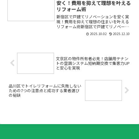
安く！費用を抑えて理想を叶える
リフォーム術
新宿区で戸建てリノベーションを安く実
現！費用を抑えて理想の住まいを叶える
リフォーム術新宿区で戸建てリノベーシ
ョンを検討しているけれど、「費用が高
2025.10.02
2025.12.10
くなりそう」「どんな業者に頼むのが正
解？」「安いリフォームでも失敗しない
ためのコツは？」そんな不...
文京区の物件所有者必見！店舗用テナン
トの空調システム短納期交換で集客力UP
と安心を実現
品川区でトイレリフォームに失敗しない
ための7つの注意点と成功する業者選び
の秘訣