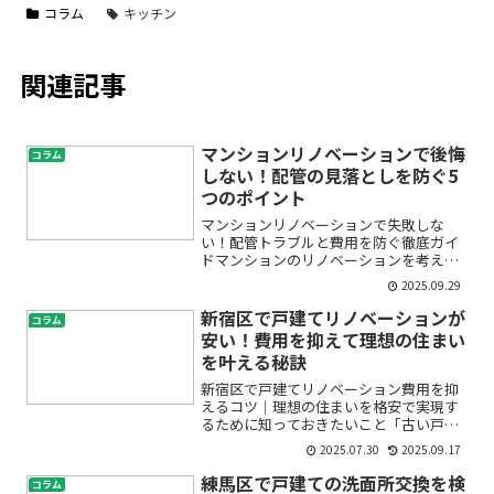
コラム
キッチン
関連記事
マンションリノベーションで後悔
コラム
しない！配管の見落としを防ぐ5
つのポイント
マンションリノベーションで失敗しな
い！配管トラブルと費用を防ぐ徹底ガイ
ドマンションのリノベーションを考えて
いるけれど、配管のことまでちゃんと気
2025.09.29
にしたほうがいいのか不安になっていま
せんか？「見えない部分だから後回しに
新宿区で戸建てリノベーションが
コラム
したい…」「費用がどれくら...
安い！費用を抑えて理想の住まい
を叶える秘訣
新宿区で戸建てリノベーション費用を抑
えるコツ｜理想の住まいを格安で実現す
るために知っておきたいこと「古い戸建
てを新しく生まれ変わらせたい」「新宿
2025.07.30
2025.09.17
区で低予算でも理想の住まいを手に入れ
たい」と考えていませんか？しかし、リ
練馬区で戸建ての洗面所交換を検
コラム