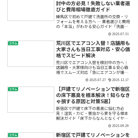
ノベーションには多くのお...
討中の方必見！失敗しない業者選
びと費用相場徹底ガイド
練馬区で初めて戸建て洗面所の交換・リ
フォームを考える方へ ― 業者選びと費用
の「本当」がわかる安心ガイド「洗面所
が古くなって使いにくい」「水漏れやカ
2025.07.31
ビが気になる」「戸建ての水回りリフォ
ームって、実際にはいくらかかるの？」
荒川区でエアコン入替！店舗用も
コラム
——練馬区にお住まい...
大家さんも当日工事対応・安心価
格でスピード解決
荒川区でエアコン入替を検討中の方へ｜
店舗用・大家様向けも当日工事＆安心価
格でスムーズ対応「急にエアコンが壊れ
てしまった」「店舗の営業に支障が出そ
2025.07.27
2025.12.17
う」「賃貸物件の入居者からエアコンの
不具合報告が来て困っている」――荒川区で
【戸建てリノベーションで新宿区
コラム
このようなお悩みをお...
の床下悪臭を根本解決！知らなき
ゃ損する原因と対策5選】
新宿区で戸建て床下の悪臭に悩む方必
見！湿気・カビ・害虫から家を守る根本
解決ガイド「床下からなんとなくイヤな
ニオイが上がってくる気がする」「家の
2025.09.29
中がかび臭い気がして心配」「虫が増え
たような…これって床下のせい？」こん
新宿区で戸建てリノベーションを
コラム
な疑問や不安をお持ちではな...