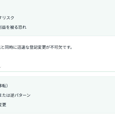
すリスク
利益を被る恐れ
転と同時に迅速な登記変更が不可欠です。
ス
移転）
または逆パターン
変更