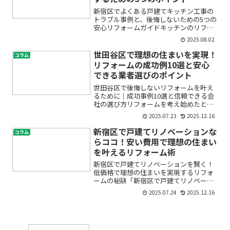
新宿区でよくある戸建てキッチン工事の
トラブル事例と、後悔しないための5つの
安心リフォームガイドキッチンのリフォ
ームや工事を考えているけれど、「トラ
2025.08.02
ブルが心配」「思わぬ出費や故障が起き
たらどうしよう」と不安に感じていませ
世田谷区で理想の住まいを実現！
コラム
んか？実際に新宿区でキ...
リフォームの成功例10選と安心
できる業者選びのポイント
世田谷区で後悔しないリフォームを叶え
るために｜成功事例10選と信頼できる会
社の選び方リフォームを考え始めたと
き、「どの会社に依頼すれば安心？」
2025.07.23
2025.12.16
「実際にリフォームした人はどんなふう
に満足しているの？」と、不安や疑問が
新宿区で戸建てリノベーションな
コラム
たくさん浮かんでくるのは当...
らココ！安い費用で理想の住まい
を叶えるリフォーム術
新宿区で戸建てリノベーションを賢く！
低価格で理想の住まいを実現するリフォ
ームの秘訣「新宿区で戸建てリノベーシ
ョンをしたいけれど、費用が高そう」
2025.07.24
2025.12.16
「安いリフォームや格安リフォームっ
て、品質が心配…」「いったいいくらか
かるの？」初めてリフォームを...