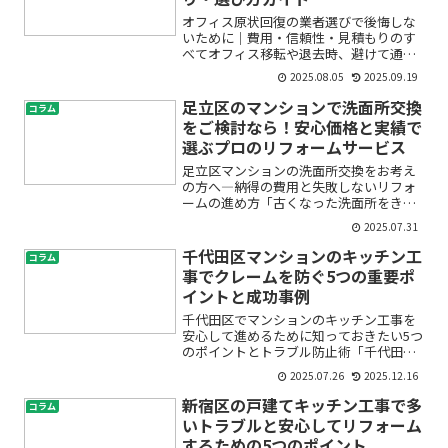
オフィス原状回復の業者選びで後悔しな
いために｜費用・信頼性・見積もりのす
べてオフィス移転や退去時、避けて通れ
ないのが「オフィス原状回復」。「一体
2025.08.05
2025.09.19
いくらかかるの？」「どの業者が信頼で
きるの？」「見積もりで失敗しないコツ
足立区のマンションで洗面所交換
コラム
は？」このような疑問や不...
をご検討なら！安心価格と実績で
選ぶプロのリフォームサービス
足立区マンションの洗面所交換をお考え
の方へ―納得の費用と失敗しないリフォ
ームの進め方「古くなった洗面所をきれ
いにしたい」「洗面台の使い勝手が悪く
2025.07.31
て困っている」――足立区でマンションの洗
面所交換を検討されている方は、このよ
千代田区マンションのキッチン工
コラム
うなお悩みを抱えてい...
事でクレームを防ぐ5つの重要ポ
イントと成功事例
千代田区でマンションのキッチン工事を
安心して進めるために知っておきたい5つ
のポイントとトラブル防止術「千代田区
でマンションのキッチン工事を検討して
2025.07.26
2025.12.16
いるけれど、クレームやトラブルが心
配…」「そもそも工事の流れや注意点が
新宿区の戸建てキッチン工事で多
コラム
よくわからなくて不安」と...
いトラブルと安心してリフォーム
するための5つのポイント