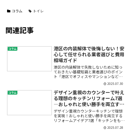
コラム
トイレ
関連記事
港区の内装解体で後悔しない！安
コラム
心して任せられる業者選びと費用
相場ガイド
港区の内装解体で失敗しないために知っ
ておきたい基礎知識と業者選びのポイン
ト「港区でオフィスやマンションなどの
内装解体を検討しているけれど、費用や
2025.07.30
手順が分からず不安」「どの業者に任せ
れば安心できるの？」そんな疑問や不安
デザイン重視のカウンターで叶え
コラム
を抱えていませんか？内装...
る理想のキッチンリフォーム7選
―おしゃれと使い勝手を両立する
秘訣
デザイン重視カウンターキッチンで理想
を実現！おしゃれと使い勝手を両立する
リフォームアイデア7選「キッチンをもっ
とおしゃれに、そして使いやすくリフォ
2025.07.28
ームしたい。でもどんなカウンターやデ