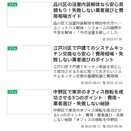
ザインを選べばいいの？」「狭いスペー
品川区の浴室内装解体なら安心見
コラム
スでも素敵にできるのか...
積もり！失敗しない業者選びと費
用相場ガイド
品川区で浴室内装解体を検討中の方へ―
ユニットバス解体・リフォームの疑問や
不安を解消！「今の浴室を新しくした
い」「ユニットバスの老朽化が気にな
2025.07.30
る」「浴室リフォームの費用や流れが不
安」…そんなお悩みをお持ちではありま
江戸川区で戸建てのシステムキッ
コラム
せんか？品川区で浴室の内装解...
チン交換なら安心！費用相場・失
敗しない業者選びのポイント
江戸川区で戸建てキッチン改装を安心し
て成功させるために知っておきたいシス
テムキッチン交換の基礎知識と費用相場
「システムキッチンを交換したいけれ
2025.08.01
2025.12.16
ど、費用がどれくらいかかるの？」「ど
んな業者に頼めば安心なの？」江戸川区
中野区で東京のオフィス移転を成
コラム
で戸建てにお住まいの方の多...
功させる5つのポイント｜費用・
業者選び・失敗しない秘訣
中野区で東京のオフィス移転を成功させ
る5つのポイント｜費用・業者選び・失敗
しない秘訣「オフィスの移転を中野区で
考えているけれど、何から始めればいい
2025.08.11
2025.08.18
かわからない」「賃貸オフィスやレイア