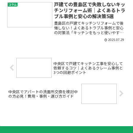
ウト、引越し業者選び、費用面など、決
戸建ての豊島区で失敗しないキッ
コラム
めることが多くて不安…...
チンリフォーム術｜よくあるトラ
ブル事例と安心の解決策5選
豊島区の戸建てキッチンリフォームで後
悔しない！よくあるトラブル事例と安心
の対策法「キッチンをもっと使いやすく
したい」「家族が集まる理想のキッチン
2025.07.29
に変えたい」——そんな願いを叶えるた
め、リフォームを検討している方も多い
のではないでしょうか。し...
中央区で戸建てキッチン工事を安心して
依頼するコツ｜よくあるクレーム事例と
3つの回避ポイント
中央区でアパートの洗面所交換を検討中
の方必見！費用・事例・選び方ガイド